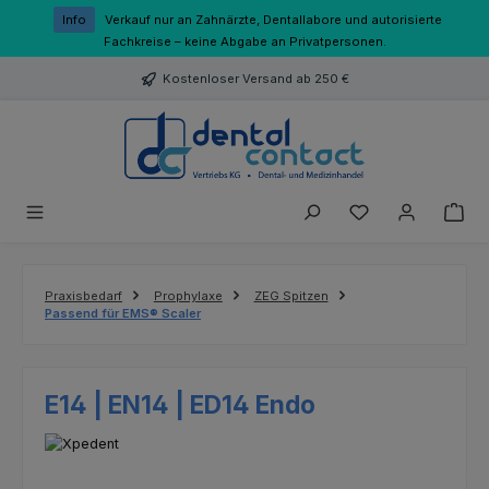
Zum Hauptinhalt springen
Info
Verkauf nur an Zahnärzte, Dentallabore und autorisierte
Fachkreise – keine Abgabe an Privatpersonen.
Kostenloser Versand ab 250 €
Du hast 0 Produk
Praxisbedarf
Prophylaxe
ZEG Spitzen
Passend für EMS® Scaler
E14 | EN14 | ED14 Endo