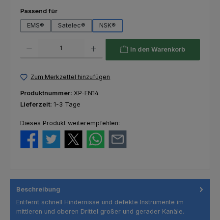
auswählen
Passend für
EMS®
Satelec®
NSK®
Produkt Anzahl: Gib den gewünschten Wert ein oder benutze die Schaltfl
In den Warenkorb
Zum Merkzettel hinzufügen
Produktnummer:
XP-EN14
Lieferzeit:
1-3 Tage
Dieses Produkt weiterempfehlen:
Beschreibung
Entfernt schnell Hindernisse und defekte Instrumente im
mittleren und oberen Drittel großer und gerader Kanäle.