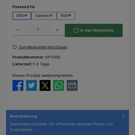
auswählen
Passend für
EMS®
Satelec®
NSK®
Produkt Anzahl: Gib den gewünschten Wert ein oder benutze die Schaltfl
In den Warenkorb
Zum Merkzettel hinzufügen
Produktnummer:
XP-E10D
Lieferzeit:
1-3 Tage
Dieses Produkt weiterempfehlen:
Beschreibung
Diamantbeschichtet. Zur effizienten apikalen Politur von
Frontzähnen.