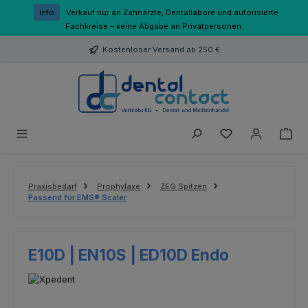
Zum Hauptinhalt springen
Info
Verkauf nur an Zahnärzte, Dentallabore und autorisierte
Fachkreise – keine Abgabe an Privatpersonen.
Kostenloser Versand ab 250 €
Du hast 0 Produk
Praxisbedarf
Prophylaxe
ZEG Spitzen
Passend für EMS® Scaler
E10D | EN10S | ED10D Endo