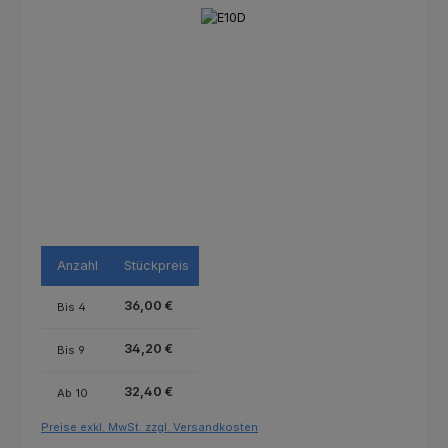
Bildergalerie überspringen
Anzahl
Stückpreis
36,00 €
Bis
4
34,20 €
Bis
9
32,40 €
Ab
10
Preise exkl. MwSt. zzgl. Versandkosten