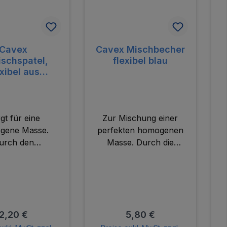
Cavex
Cavex Mischbecher
schspatel,
flexibel blau
exibel aus
nststoff
gt für eine
Zur Mischung einer
gene Masse.
perfekten homogenen
Z
urch den
Masse. Durch die
L
ndeten Spatel
flexibilität des Bechers
D
 Alginat perfekt
kann man schnell eine
s
n Becherrand
homogene Masse
ückt. Somit
mischen. Abmessungen
A
tehen keine
: Durchmesser 12,50 cm
Regulärer Preis:
Regulärer Preis:
2,20 €
5,80 €
inschlüsse und
| Höhe 9,50 cm