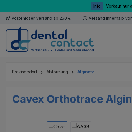
Info
Verkauf nur 
m Hauptinhalt springen
Zur Suche springen
Zur Hauptnavigation springen
Kostenloser Versand ab 250 €
Versand innerhalb vo
Praxisbedarf
Abformung
Alginate
Cavex Orthotrace Algin
Bildergalerie überspringen