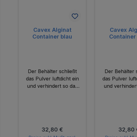
Cavex Alginat
Cavex Alg
Container blau
Container
Der Behälter schließt
Der Behälter 
das Pulver luftdicht ein
das Pulver luft
und verhindert so das
und verhinder
Verklumpen des
Verklumpen
Materials. Weiterhin ist
Materials. Weit
der Behälter UV Licht
der Behälter 
undurchlässig was bei
undurchlässig
Farbumschlag-Alginaten
Farbumschlag-A
Regulärer Preis:
Regulär
32,80 €
32,80 
wichtig ist. Durch das
wichtig ist. D