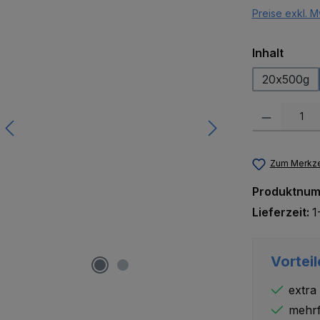
Preise exkl. M
auswä
Inhalt
20x500g
Produkt Anzah
Zum Merkze
Produktnu
Lieferzeit:
1
Vorteil
extra
mehrf