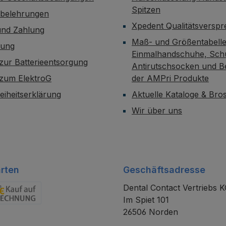
Spitzen
sbelehrungen
Xpedent Qualitätsversp
und Zahlung
Maß- und Größentabelle
dung
Einmalhandschuhe, Sch
zur Batterieentsorgung
Antirutschsocken und B
 zum ElektroG
der AMPri Produkte
reiheitserklärung
Aktuelle Kataloge & Br
Wir über uns
rten
Geschäftsadresse
Dental Contact Vertriebs 
Im Spiet 101
chnung
26506 Norden