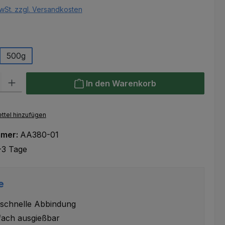
wSt. zzgl. Versandkosten
hlen
500g
l: Gib den gewünschten Wert ein oder benutze die Schaltflächen um
In den Warenkorb
ttel hinzufügen
mmer:
AA380-01
-3 Tage
e
 schnelle Abbindung
ach ausgießbar