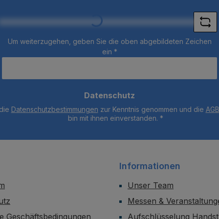
Loading...
Adresse
Deckels -
*
15x15x18
Um weiterzugehen, geben Sie die oben abgebildeten Zeichen
ein
*
Datenschutz
 die
Datenschutzbestimmungen
zur Kenntnis genommen und die
AG
bin mit ihnen einverstanden.
*
Informationen
um
Unser Team
utz
Messen & Veranstaltung
ne Geschäftsbedingungen
Aufschlüsselung Handst