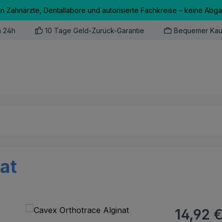
an Zahnärzte, Dentallabore und autorisierte Fachkreise – keine Abg
n 24h
10 Tage Geld-Zurück-Garantie
Bequemer Kau
at
Regulärer Pr
14,92 