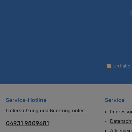
Unterseite des Deckels -
Unterseite des 
Produktmaße: 15x15x18
Produktmaße: 
cm
cm
Ich habe
Service-Hotline
Service
Unterstützung und Beratung unter:
Impress
Datensch
04931 9809681
Allgemei