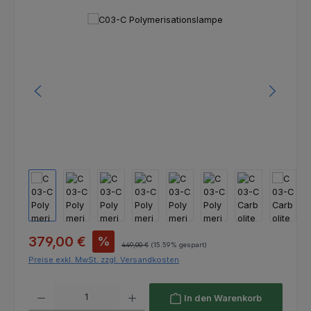
Bildergalerie überspringen
Verkaufspreis:
379,00 €
%
Regulärer Preis:
449,00 €
(15.59% gespart)
Preise exkl. MwSt. zzgl. Versandkosten
Produkt Anzahl: Gib den gewünschten Wert ein oder benutze die Schaltfl
In den Warenkorb