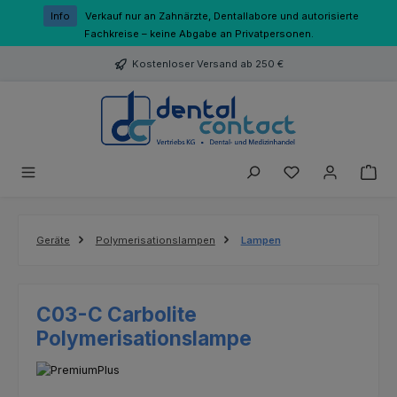
Zum Hauptinhalt springen
Info
Verkauf nur an Zahnärzte, Dentallabore und autorisierte
Fachkreise – keine Abgabe an Privatpersonen.
Kostenloser Versand ab 250 €
Du hast 0 Produk
Geräte
Polymerisationslampen
Lampen
C03-C Carbolite
Polymerisationslampe