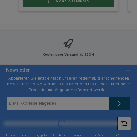
In den Warenkorb
Kostenloser Versand ab 250 €
Newsletter
Abonnieren Sie jetzt einfach unseren regelmäßig erscheinenden
Newsletter und Sie werden stets unter den Ersten sein, über neue
Produkte und Angebote informiert werden.
E-
Mail-
Adresse
*
Loading...
Um weiterzugehen, geben Sie die oben abgebildeten Zeichen ein
*