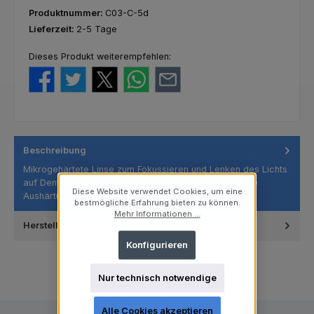
Produktnummer:
C03-C-5d
Lieferzeit:
2-5 Tage
Dieses Produkt weiterempfehlen:
Beschreibung
Mikrogehärtete Linse zum Fokussieren und Lenken des Lichts
auf Dentalmaterialien für eine effektive und gründliche
Diese Website verwendet Cookies, um eine
Aushärtun…
Mehr
bestmögliche Erfahrung bieten zu können.
Mehr Informationen ...
Hersteller
Konfigurieren
Nur technisch notwendige
Alle Cookies akzeptieren