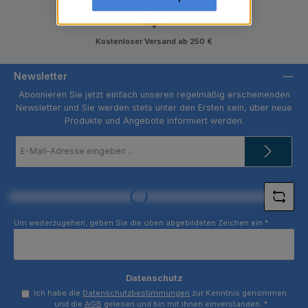
Kostenloser Versand ab 250 €
Newsletter
Abonnieren Sie jetzt einfach unseren regelmäßig erscheinenden
Newsletter und Sie werden stets unter den Ersten sein, über neue
Produkte und Angebote informiert werden.
E-
Mail-
Adresse
*
Loading...
Um weiterzugehen, geben Sie die oben abgebildeten Zeichen ein
*
Datenschutz
Ich habe die
Datenschutzbestimmungen
zur Kenntnis genommen
und die
AGB
gelesen und bin mit ihnen einverstanden.
*