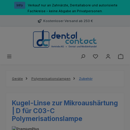
Zum Hauptinhalt springen
Info
Verkauf nur an Zahnärzte, Dentallabore und autorisierte
Fachkreise – keine Abgabe an Privatpersonen.
Kostenloser Versand ab 250 €
Du hast 0 Produk
Geräte
Polymerisationslampen
Zubehör
Kugel-Linse zur Mikroaushärtung
| D für C03-C
Polymerisationslampe