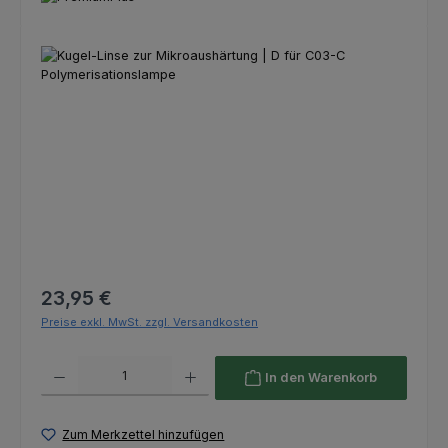
Bildergalerie überspringen
Regulärer Preis:
23,95 €
Preise exkl. MwSt. zzgl. Versandkosten
Produkt Anzahl: Gib den gewünschten Wert ein oder benutze die Schaltfl
In den Warenkorb
Zum Merkzettel hinzufügen