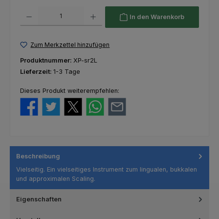
Produkt Anzahl: Gib den gewünschten Wert ein oder benutze die Schaltfl
In den Warenkorb
Zum Merkzettel hinzufügen
Produktnummer:
XP-sr2L
Lieferzeit:
1-3 Tage
Dieses Produkt weiterempfehlen:
Beschreibung
Vielseitig. Ein vielseitiges Instrument zum lingualen, bukkalen
und approximalen Scaling.
Eigenschaften