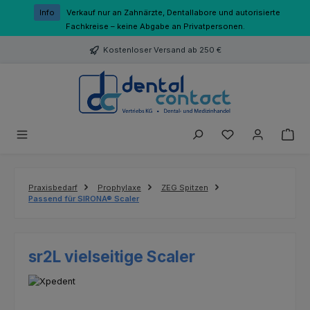
Zum Hauptinhalt springen
Info
Verkauf nur an Zahnärzte, Dentallabore und autorisierte
Fachkreise – keine Abgabe an Privatpersonen.
Kostenloser Versand ab 250 €
Du hast 0 Produk
Praxisbedarf
Prophylaxe
ZEG Spitzen
Passend für SIRONA® Scaler
sr2L vielseitige Scaler