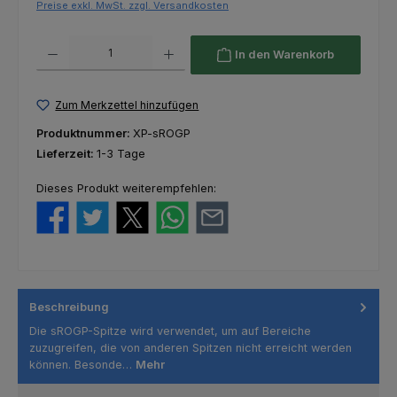
Preise exkl. MwSt. zzgl. Versandkosten
Produkt Anzahl: Gib den gewünschten Wert ein oder benutze die Schaltfl
In den Warenkorb
Zum Merkzettel hinzufügen
Produktnummer:
XP-sROGP
Lieferzeit:
1-3 Tage
Dieses Produkt weiterempfehlen:
Beschreibung
Die sROGP-Spitze wird verwendet, um auf Bereiche
zuzugreifen, die von anderen Spitzen nicht erreicht werden
können. Besonde…
Mehr