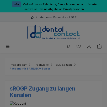
Zum Hauptinhalt springen
Info
Verkauf nur an Zahnärzte, Dentallabore und autorisierte
Fachkreise – keine Abgabe an Privatpersonen.
Kostenloser Versand ab 250 €
Du hast 0 Produk
Praxisbedarf
Prophylaxe
ZEG Spitzen
Passend für SATELEC® Scaler
sROGP Zugang zu langen
Kanälen