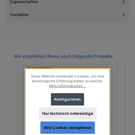
Eigenschaften
Hersteller
Produktgalerie überspringen
Wir empfehlen Ihnen noch folgende Produkte
Diese Website verwendet Cookies, um eine
bestmögliche Erfahrung bieten zu können.
Mehr Informationen ...
Konfigurieren
Nur technisch notwendige
Alle Cookies akzeptieren
Spitzenhalter ohne Deckel