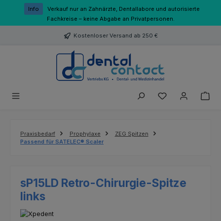
Zum Hauptinhalt springen
Info
Verkauf nur an Zahnärzte, Dentallabore und autorisierte
Fachkreise – keine Abgabe an Privatpersonen.
Kostenloser Versand ab 250 €
Du hast 0 Produk
Praxisbedarf
Prophylaxe
ZEG Spitzen
Passend für SATELEC® Scaler
sP15LD Retro-Chirurgie-Spitze
links