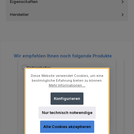
Eigenschaften
Hersteller
Produktgalerie überspringen
Wir empfehlen Ihnen noch folgende Produkte
Diese Website verwendet Cookies, um eine
bestmögliche Erfahrung bieten zu können.
Mehr Informationen ...
Konfigurieren
Nur technisch notwendige
Alle Cookies akzeptieren
Spitzenhalter ohne Deckel