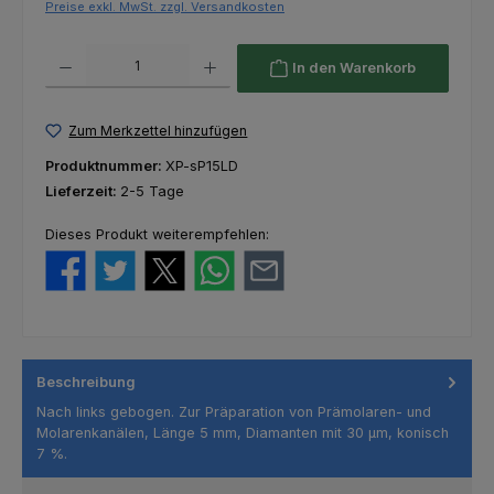
Preise exkl. MwSt. zzgl. Versandkosten
Produkt Anzahl: Gib den gewünschten Wert ein oder benutze die Schaltfl
In den Warenkorb
Zum Merkzettel hinzufügen
Produktnummer:
XP-sP15LD
Lieferzeit:
2-5 Tage
Dieses Produkt weiterempfehlen:
Beschreibung
Nach links gebogen. Zur Präparation von Prämolaren- und
Molarenkanälen, Länge 5 mm, Diamanten mit 30 μm, konisch
7 %.