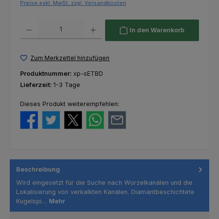
Preise exkl. MwSt. zzgl. Versandkosten
Produkt Anzahl: Gib den gewünschten Wert ein oder benutze die Schaltfl
In den Warenkorb
Zum Merkzettel hinzufügen
Produktnummer:
xp-sETBD
Lieferzeit:
1-3 Tage
Dieses Produkt weiterempfehlen:
Beschreibung
Wird eingesetzt für die Suche nach Wurzelkanälen und die
Lokalisierung von verkalkten Kanälen. Diamantbeschichtete
Kugelspi…
Mehr