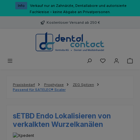
Zum Hauptinhalt springen
Info
Verkauf nur an Zahnärzte, Dentallabore und autorisierte
Fachkreise – keine Abgabe an Privatpersonen.
Kostenloser Versand ab 250 €
Du hast 0 Produk
Praxisbedarf
Prophylaxe
ZEG Spitzen
Passend für SATELEC® Scaler
sETBD Endo Lokalisieren von
verkalkten Wurzelkanälen