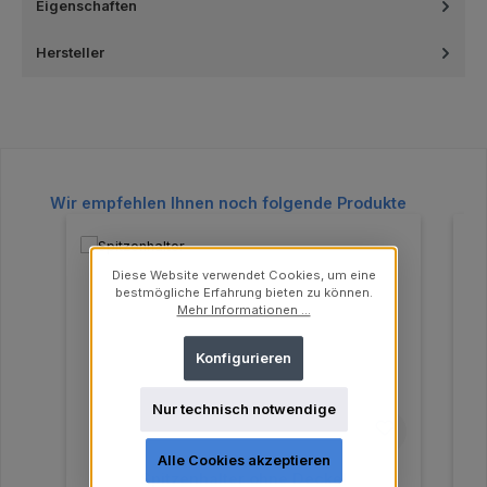
Eigenschaften
Hersteller
Produktgalerie überspringen
Wir empfehlen Ihnen noch folgende Produkte
Diese Website verwendet Cookies, um eine
bestmögliche Erfahrung bieten zu können.
Mehr Informationen ...
Konfigurieren
Nur technisch notwendige
Alle Cookies akzeptieren
Spitzenhalter ohne Deckel