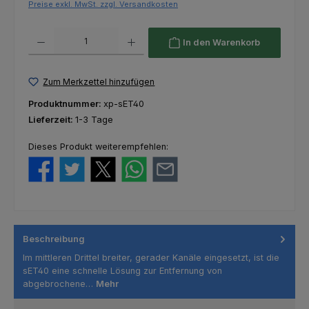
Preise exkl. MwSt. zzgl. Versandkosten
Produkt Anzahl: Gib den gewünschten Wert ein oder benutze die Schaltfl
In den Warenkorb
Zum Merkzettel hinzufügen
Produktnummer:
xp-sET40
Lieferzeit:
1-3 Tage
Dieses Produkt weiterempfehlen:
Beschreibung
Im mittleren Drittel breiter, gerader Kanäle eingesetzt, ist die
sET40 eine schnelle Lösung zur Entfernung von
abgebrochene…
Mehr