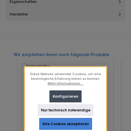
Eigenschaften
Hersteller
Produktgalerie überspringen
Wir empfehlen Ihnen noch folgende Produkte
Diese Website verwendet Cookies, um eine
bestmögliche Erfahrung bieten zu können.
Mehr Informationen ...
Konfigurieren
Nur technisch notwendige
Alle Cookies akzeptieren
Spitzenhalter ohne Deckel