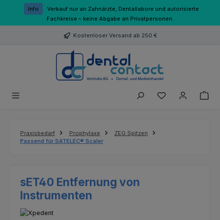
Zum Hauptinhalt springen
Info
Verkauf nur an Zahnärzte, Dentallabore und autorisierte
Fachkreise – keine Abgabe an Privatpersonen.
Kostenloser Versand ab 250 €
Du hast 0 Produk
Praxisbedarf
Prophylaxe
ZEG Spitzen
Passend für SATELEC® Scaler
sET40 Entfernung von
Instrumenten