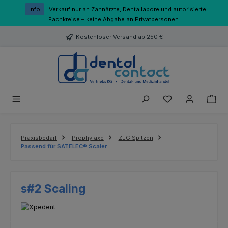
Zum Hauptinhalt springen
Info
Verkauf nur an Zahnärzte, Dentallabore und autorisierte
Fachkreise – keine Abgabe an Privatpersonen.
Kostenloser Versand ab 250 €
Du hast 0 Produk
Praxisbedarf
Prophylaxe
ZEG Spitzen
Passend für SATELEC® Scaler
s#2 Scaling