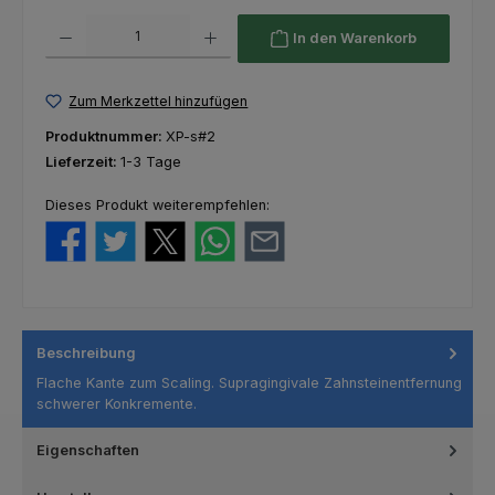
Produkt Anzahl: Gib den gewünschten Wert ein oder benutze die Schaltfl
In den Warenkorb
Zum Merkzettel hinzufügen
Produktnummer:
XP-s#2
Lieferzeit:
1-3 Tage
Dieses Produkt weiterempfehlen:
Beschreibung
Flache Kante zum Scaling. Supragingivale Zahnsteinentfernung
schwerer Konkremente.
Eigenschaften