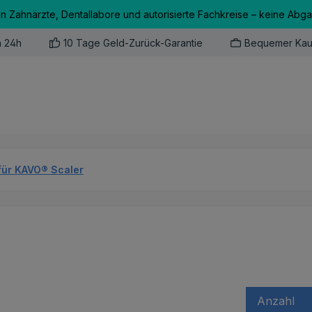
an Zahnärzte, Dentallabore und autorisierte Fachkreise – keine Abg
n 24h
10 Tage Geld-Zurück-Garantie
Bequemer Kau
für KAVO® Scaler
Anzahl