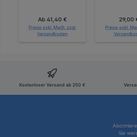
Regulärer Preis:
Regulär
Ab
41,40 €
29,00 
Preise exkl. MwSt. zzgl.
Preise exkl. MwS
Versandkosten
Versandko
In den Wa
Kostenloser Versand ab 250 €
Versa
Abonnieren
Sie wer