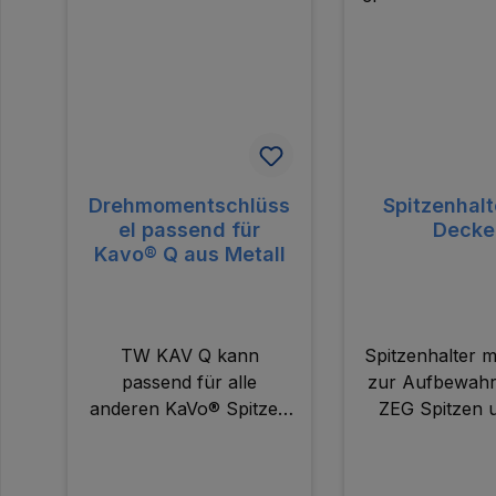
Drehmomentschlüss
Spitzenhalt
el passend für
Decke
Kavo® Q aus Metall
TW KAV Q kann
Spitzenhalter m
passend für alle
zur Aufbewah
anderen KaVo® Spitzen
ZEG Spitzen 
verwendet werden -
Zusammenstel
ausser für PiezoLED® &
Spitzense
PIEZOsoft®