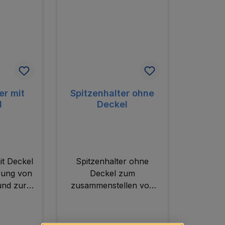
er mit
Spitzenhalter ohne
l
Deckel
it Deckel
Spitzenhalter ohne
rung von
Deckel zum
und zur
zusammenstellen von
lung von
individuellen Spitzensets.
ts.