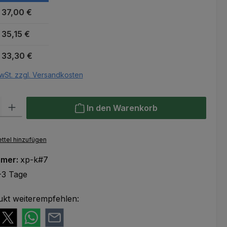
37,00 €
35,15 €
33,30 €
wSt. zzgl. Versandkosten
l: Gib den gewünschten Wert ein oder benutze die Schaltflächen um
In den Warenkorb
ttel hinzufügen
mmer:
xp-k#7
-3 Tage
ukt weiterempfehlen: