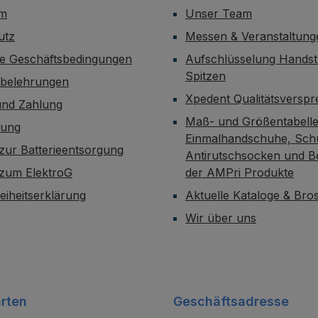
um
Unser Team
utz
Messen & Veranstaltung
ne Geschäftsbedingungen
Aufschlüsselung Handst
Spitzen
sbelehrungen
Xpedent Qualitätsversp
und Zahlung
Maß- und Größentabelle
dung
Einmalhandschuhe, Sch
zur Batterieentsorgung
Antirutschsocken und B
 zum ElektroG
der AMPri Produkte
reiheitserklärung
Aktuelle Kataloge & Br
Wir über uns
rten
Geschäftsadresse