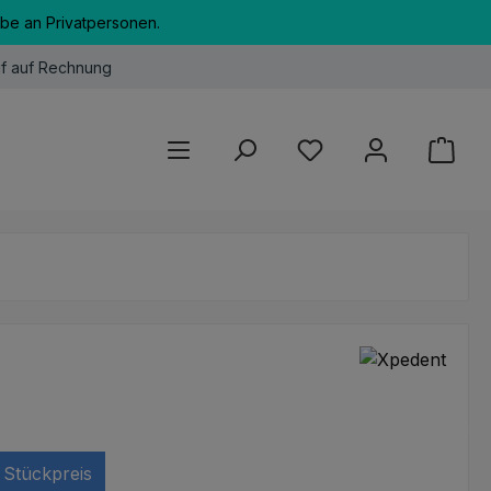
abe an Privatpersonen.
f auf Rechnung
Du hast 0 Produkte au
Stückpreis