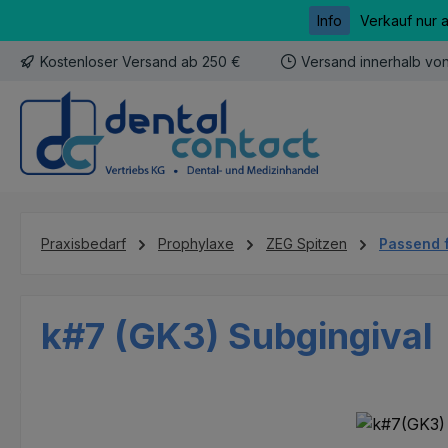
Info
Verkauf nur 
m Hauptinhalt springen
Zur Suche springen
Zur Hauptnavigation springen
Kostenloser Versand ab 250 €
Versand innerhalb vo
Praxisbedarf
Prophylaxe
ZEG Spitzen
Passend 
k#7 (GK3) Subgingival
Bildergalerie überspringen