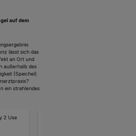
sgel auf dem
ungsergebnis
nz lässt sich das
fekt an Ort und
ch außerhalb des
gkeit (Speichel)
hnarztpraxis?
n ein strahlendes