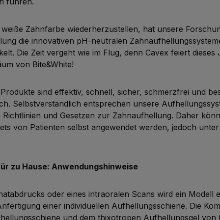
n führen.
e weiße Zahnfarbe wiederherzustellen, hat unsere Forschu
ilung die innovativen pH-neutralen Zahnaufhellungssyste
elt. Die Zeit vergeht wie im Flug, denn Cavex feiert dieses
äum von Bite&White!
Produkte sind effektiv, schnell, sicher, schmerzfrei und b
h. Selbstverständlich entsprechen unsere Aufhellungssyst
 Richtlinien und Gesetzen zur Zahnaufhellung. Daher kön
ets von Patienten selbst angewendet werden, jedoch unter
für zu Hause: Anwendungshinweise
inatabdrucks oder eines intraoralen Scans wird ein Modell er
Anfertigung einer individuellen Aufhellungsschiene. Die Kom
hellungsschiene und dem thixotropen Aufhellungsgel von 