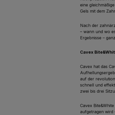
eine gleichmäßige
Gels mit dem Zahn
Nach der zahnärz
– wann und wo es 
Ergebnisse – ganz
Cavex Bite&White
Cavex hat das Ca
Aufhellungsergebn
auf der revoluti
schnell und effek
zwei bis drei Sitzu
Cavex Bite&White 
aufgetragen wird 