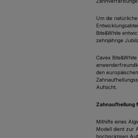
Zahnverfärbunge
Um die natürlich
Entwicklungsabte
Bite&White entwick
zehnjährige Jubil
Cavex Bite&White 
anwenderfreundlic
den europäischen
Zahnaufhellungss
Aufsicht.
Zahnaufhellung 
Mithilfe eines Alg
Modell dient zur 
hochpräzisen Auf