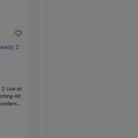
Ready 2
Cavex Bite&White ExSense
2 Use ist
Cavex ExSense ist die perfekte
ching-Kit
Lösung für empfindliche Zähne.
sonders
Empfindliche Zähne sind oft das
in der
Ergebnis von Zahnerosion oder
 zweite
freiliegendem Dentin. Dieser
y 2 Use
revolutionäre Zahnconditioner
e
sorgt dank einer innovativen