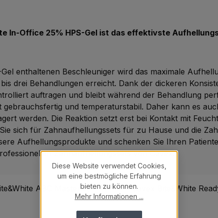
e In-Office 25% HPS-Gel ist das effektivste Aufhellung
Gel enthaltenen Beschleuniger wird das maximale Aufhell
 bis drei Behandlungen erreicht. Dank der dickeren Konsiste
rolliert auftragen und bleibt während der Behandlung per
st gebrauchsfertig und temperaturstabil. Daher kann es au
gert werden. Die Reaktion setzt erst bei Kontakt mit Feuchti
n Sie sich für Zahnaufhellungssets für zu Hause und die Za
sere Aufhellungsprodukte und schenken Sie Ihren Patiente
rofessionellen Zahnaufhellungssets von Cavex.
Diese Website verwendet Cookies,
um eine bestmögliche Erfahrung
e überspringen
bieten zu können.
Mehr Informationen ...