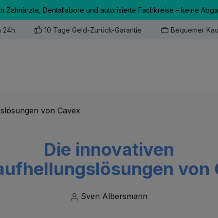
an Zahnärzte, Dentallabore und autorisierte Fachkreise – keine Abg
n 24h
10 Tage Geld-Zurück-Garantie
Bequemer Kau
Die innovativen
ufhellungslösungen von
Sven Albersmann