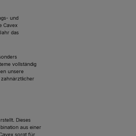
ngs- und
me Cavex
 Jahr das
esonders
eme vollständig
nen unsere
 zahnärztlicher
stellt. Dieses
bination aus einer
Cavex sorgt für