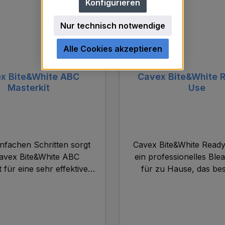
Konfigurieren
Nur technisch notwendige
Alle Cookies akzeptieren
x Bite&White ABC
Cavex Bite&White 
Masterkit
Use
einfachen Schritten sorgt
Cavex Bite&White Ready 
avex Bite&White ABC
ein professionelles Blea
 für eine sehr effektive,
für zu Hause, das be
nd vor allem sorgenfreie
einfach und sicher 
ng-Behandlung. Das ABC
Anwendung ist. Diese
t sticht auch durch eine
Generation von Read
ionelle Verpackung mit
enthält das neu