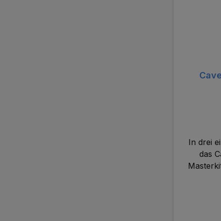
Cave
In drei 
das C
Masterkit
sichere u
Bleachi
Masterki
profess