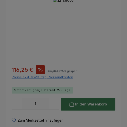
Bildergalerie überspringen
Verkaufspreis:
116,25 €
%
Regulärer Preis:
155,00 €
(25% gespart)
Preise exkl. MwSt. zzgl. Versandkosten
Sofort verfügbar, Lieferzeit: 2-5 Tage
Produkt Anzahl: Gib den gewünschten Wert ein oder benutze die Schaltfl
In den Warenkorb
Zum Merkzettel hinzufügen