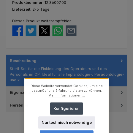
Produktnummer:
12.S6007.00
Lieferzeit:
2-5 Tage
Dieses Produkt weiterempfehlen:
Beschreibung
Steril-Set für die Einkleidung des Operateurs und des
Personals im OP. Ideal für alle Implantologie-, Paradontologie-
und ki…
Mehr
Diese Website verwendet Cookies, um eine
bestmögliche Erfahrung bieten zu können.
Eigenschaften
Mehr Informationen ...
Hersteller
Konfigurieren
Nur technisch notwendige