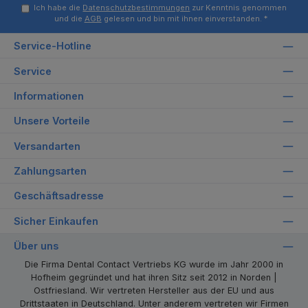
Ich habe die
Datenschutzbestimmungen
zur Kenntnis genommen
und die
AGB
gelesen und bin mit ihnen einverstanden.
*
Service-Hotline
Service
Informationen
Unsere Vorteile
Versandarten
Zahlungsarten
Geschäftsadresse
Sicher Einkaufen
Über uns
Die Firma Dental Contact Vertriebs KG wurde im Jahr 2000 in
Hofheim gegründet und hat ihren Sitz seit 2012 in Norden |
Ostfriesland. Wir vertreten Hersteller aus der EU und aus
Drittstaaten in Deutschland. Unter anderem vertreten wir Firmen