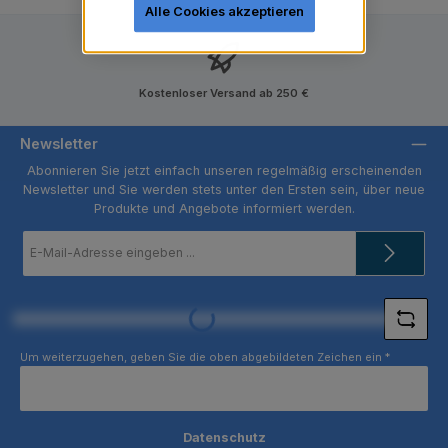
Alle Cookies akzeptieren
Kostenloser Versand ab 250 €
Newsletter
Abonnieren Sie jetzt einfach unseren regelmäßig erscheinenden
Newsletter und Sie werden stets unter den Ersten sein, über neue
Produkte und Angebote informiert werden.
E-
Mail-
Adresse
*
Loading...
Um weiterzugehen, geben Sie die oben abgebildeten Zeichen ein
*
Datenschutz