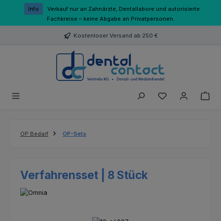
Zum Hauptinhalt springen
Info
Verkauf nur an Zahnärzte, Dentallabore und autorisierte
Fachkreise – keine Abgabe an Privatpersonen.
Kostenloser Versand ab 250 €
Du hast 0 Produk
OP Bedarf
OP-Sets
Verfahrensset | 8 Stück