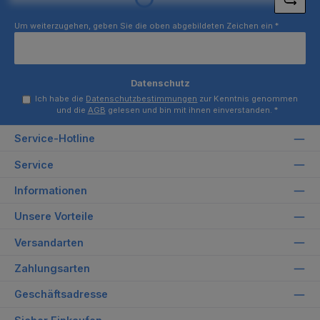
Loading...
Um weiterzugehen, geben Sie die oben abgebildeten Zeichen ein
*
Datenschutz
Ich habe die
Datenschutzbestimmungen
zur Kenntnis genommen
und die
AGB
gelesen und bin mit ihnen einverstanden.
*
Service-Hotline
Service
Informationen
Unsere Vorteile
Versandarten
Zahlungsarten
Geschäftsadresse