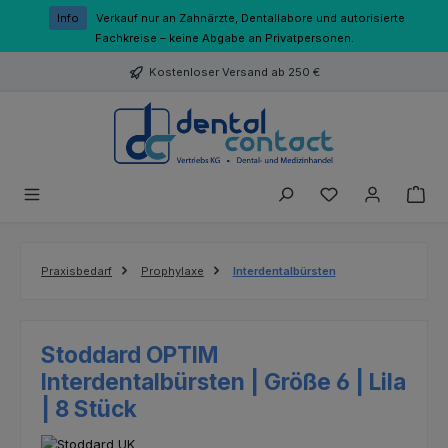
Zum Hauptinhalt springen
Info
Verkauf nur an Zahnärzte, Dentallabore und autorisierte
Fachkreise – keine Abgabe an Privatpersonen.
Kostenloser Versand ab 250 €
Du hast 0 Produk
Praxisbedarf
Prophylaxe
Interdentalbürsten
Stoddard OPTIM
Interdentalbürsten | Größe 6 | Lila
| 8 Stück