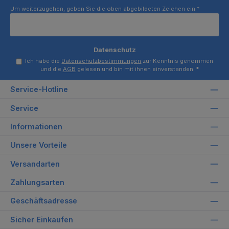
Um weiterzugehen, geben Sie die oben abgebildeten Zeichen ein
*
Datenschutz
Ich habe die
Datenschutzbestimmungen
zur Kenntnis genommen
und die
AGB
gelesen und bin mit ihnen einverstanden.
*
Service-Hotline
Service
Informationen
Unsere Vorteile
Versandarten
Zahlungsarten
Geschäftsadresse
Sicher Einkaufen