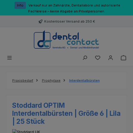
Zum Hauptinhalt springen
Info
Verkauf nur an Zahnärzte, Dentallabore und autorisierte
Fachkreise – keine Abgabe an Privatpersonen.
Kostenloser Versand ab 250 €
Du hast 0 Produk
Praxisbedarf
Prophylaxe
Interdentalbürsten
Stoddard OPTIM
Interdentalbürsten | Größe 6 | Lila
| 25 Stück