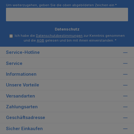
Um weiterzugehen, geben Sie die oben abgebildeten Zeichen ein
*
Datenschutz
Ich habe die
Datenschutzbestimmungen
zur Kenntnis genommen
und die
AGB
gelesen und bin mit ihnen einverstanden.
*
Service-Hotline
Service
Informationen
Unsere Vorteile
Versandarten
Zahlungsarten
Geschäftsadresse
Sicher Einkaufen