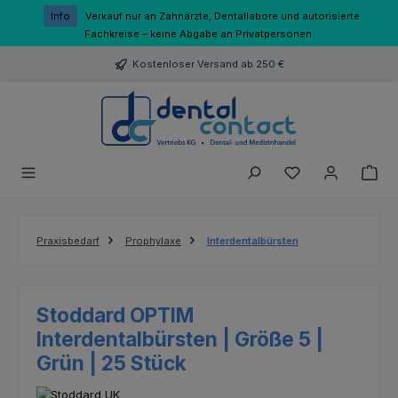
Zum Hauptinhalt springen
Info
Verkauf nur an Zahnärzte, Dentallabore und autorisierte
Fachkreise – keine Abgabe an Privatpersonen.
Kostenloser Versand ab 250 €
Du hast 0 Produk
Praxisbedarf
Prophylaxe
Interdentalbürsten
Stoddard OPTIM
Interdentalbürsten | Größe 5 |
Grün | 25 Stück