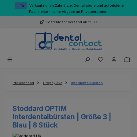
Zum Hauptinhalt springen
Info
Verkauf nur an Zahnärzte, Dentallabore und autorisierte
Fachkreise – keine Abgabe an Privatpersonen.
Kostenloser Versand ab 250 €
Du hast 0 Produk
Praxisbedarf
Prophylaxe
Interdentalbürsten
Stoddard OPTIM
Interdentalbürsten | Größe 3 |
Blau | 8 Stück