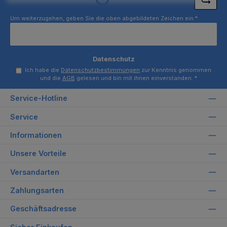
Loading...
Um weiterzugehen, geben Sie die oben abgebildeten Zeichen ein
*
Datenschutz
Ich habe die
Datenschutzbestimmungen
zur Kenntnis genommen
und die
AGB
gelesen und bin mit ihnen einverstanden.
*
Service-Hotline
Service
Informationen
Unsere Vorteile
Versandarten
Zahlungsarten
Geschäftsadresse