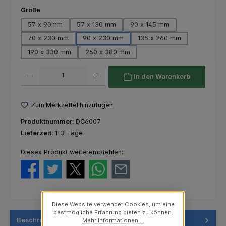
auswählen
Größe
57 x 90mm
57 x 130 mm
90 x 145 mm
70 x 230 mm
90 x 230 mm
135 x 260 mm
190 x 330 mm
250 x 380 mm
Produkt Anzahl: Gib den gewünschten Wert ein oder benutze die Schaltfl
In den Warenkorb
Zum Merkzettel hinzufügen
Produktnummer:
DC6007
Lieferzeit:
1-3 Tage
Dieses Produkt weiterempfehlen:
Diese Website verwendet Cookies, um eine
bestmögliche Erfahrung bieten zu können.
Beschreibung
Mehr Informationen ...