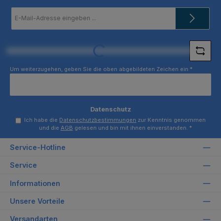
E-
Mail-
Adresse
*
Loading...
Um weiterzugehen, geben Sie die oben abgebildeten Zeichen ein
*
Datenschutz
Ich habe die
Datenschutzbestimmungen
zur Kenntnis genommen
und die
AGB
gelesen und bin mit ihnen einverstanden.
*
Service-Hotline
Service
Informationen
Unsere Vorteile
Versandarten