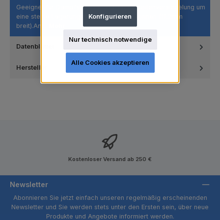
Geeignet für Dampfsterilisation3-fache Seitenversiegelung um
eine sterile Lagerung gewährleisten zu können (11,2mm
Konfigurieren
breit).An…
Mehr
Nur technisch notwendige
Datenblätter
Alle Cookies akzeptieren
Hersteller
Kostenloser Versand ab 250 €
Newsletter
Abonnieren Sie jetzt einfach unseren regelmäßig erscheinenden
Newsletter und Sie werden stets unter den Ersten sein, über neue
Produkte und Angebote informiert werden.