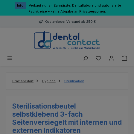
Zum Hauptinhalt springen
Info
Verkauf nur an Zahnärzte, Dentallabore und autorisierte
Fachkreise – keine Abgabe an Privatpersonen.
Kostenloser Versand ab 250 €
Du hast 0 Produk
Praxisbedarf
Hygiene
Sterilisation
Sterilisationsbeutel
selbstklebend 3-fach
Seitenversiegelt mit internen und
externen Indikatoren