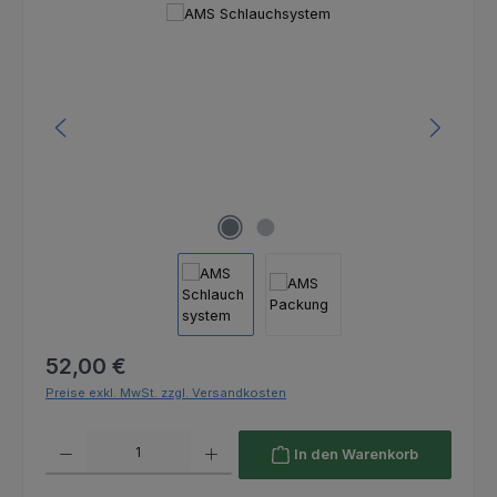
Bildergalerie überspringen
Regulärer Preis:
52,00 €
Preise exkl. MwSt. zzgl. Versandkosten
Produkt Anzahl: Gib den gewünschten Wert ein oder benutze die Schaltfl
In den Warenkorb