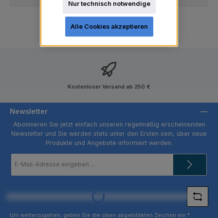
Nur technisch notwendige
Alle Cookies akzeptieren
Kostenloser Versand ab 250 €
Newsletter
Abonnieren Sie jetzt einfach unseren regelmäßig erscheinenden
Newsletter und Sie werden stets unter den Ersten sein, über neue
Produkte und Angebote informiert werden.
E-
Mail-
Adresse
*
Loading...
Um weiterzugehen, geben Sie die oben abgebildeten Zeichen ein
*