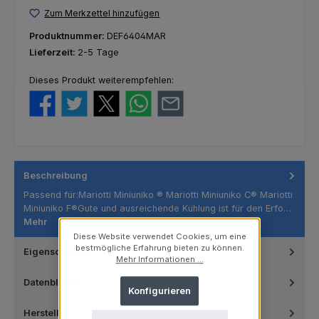
Zum Merkzettel hinzufügen
Produktnummer:
DEF6404MAR
Lieferzeit:
2-5 Tage
Dieses Produkt weiterempfehlen:
Beschreibung
Passend für:Mariotti Miniuniko ® Mariotti Miniuniko C® Mariotti
Miniuniko F®Gute und ausreichende Kühlung ist für den Erfo…
Mehr
Diese Website verwendet Cookies, um eine
bestmögliche Erfahrung bieten zu können.
Eigenschaften
Mehr Informationen ...
Datenblätter
Konfigurieren
Hersteller