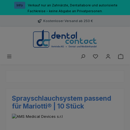
Zum Hauptinhalt springen
Info
Verkauf nur an Zahnärzte, Dentallabore und autorisierte
Fachkreise – keine Abgabe an Privatpersonen.
Kostenloser Versand ab 250 €
Du hast 0 Produk
Sprayschlauchsystem passend
für Mariotti® | 10 Stück