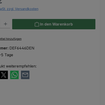
€
wSt. zzgl. Versandkosten
l: Gib den gewünschten Wert ein oder benutze die Schaltflächen um
In den Warenkorb
ttel hinzufügen
mmer:
DEF6446DEN
-5 Tage
ukt weiterempfehlen: