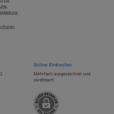
n für
uhe,
ekleidung
oschüren
Sicher Einkaufen
KG
Mehrfach ausgezeichnet und
zertifiziert!