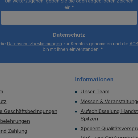
Um weiterzugehen, geben Sie die oben abgebildeten Zeichen
ein
*
Datenschutz
 die
Datenschutzbestimmungen
zur Kenntnis genommen und die
AG
bin mit ihnen einverstanden.
*
Informationen
um
Unser Team
utz
Messen & Veranstaltung
ne Geschäftsbedingungen
Aufschlüsselung Handst
Spitzen
sbelehrungen
Xpedent Qualitätsversp
und Zahlung