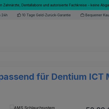
an Zahnärzte, Dentallabore und autorisierte Fachkreise – keine Abg
n 24h
10 Tage Geld-Zurück-Garantie
Bequemer Kau
assend für Dentium ICT 
Regulärer Pr