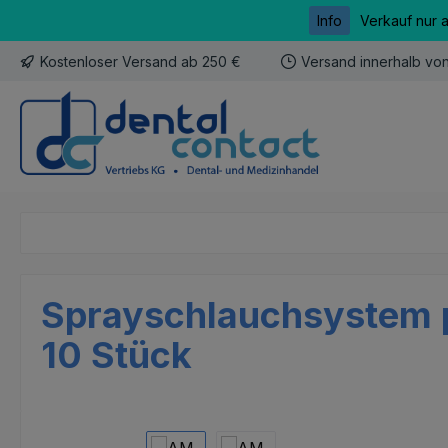
Info
Verkauf nur 
m Hauptinhalt springen
Zur Suche springen
Zur Hauptnavigation springen
Kostenloser Versand ab 250 €
Versand innerhalb vo
Sprayschlauchsystem p
10 Stück
Bildergalerie überspringen