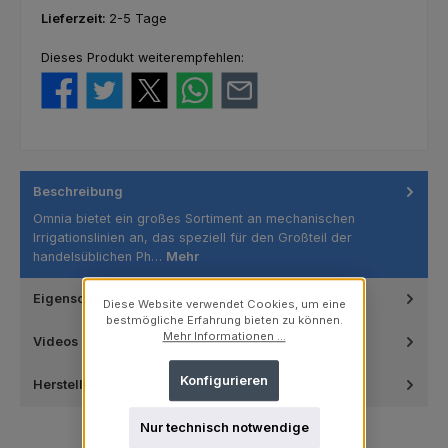
Lieferzeit:
2-5 Tage
Dieses Produkt weiterempfehlen:
Beschreibung
Omnia bietet ein großes Sortiment an mechanischen
Irrigationslinien an, das speziell für den Großteil der
handelsüblichen Ph…
Mehr
Eigenschaften
Diese Website verwendet Cookies, um eine
bestmögliche Erfahrung bieten zu können.
Mehr Informationen ...
Videos
Konfigurieren
Hersteller
Nur technisch notwendige