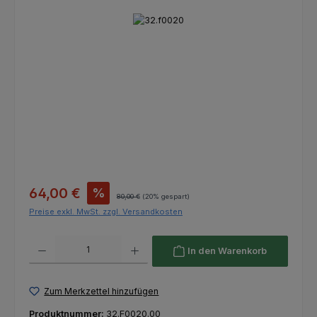
Bildergalerie überspringen
Verkaufspreis:
64,00 €
%
Regulärer Preis:
80,00 €
(20% gespart)
Preise exkl. MwSt. zzgl. Versandkosten
Produkt Anzahl: Gib den gewünschten Wert ein oder benutze die Schaltfl
In den Warenkorb
Zum Merkzettel hinzufügen
Produktnummer:
32.F0020.00