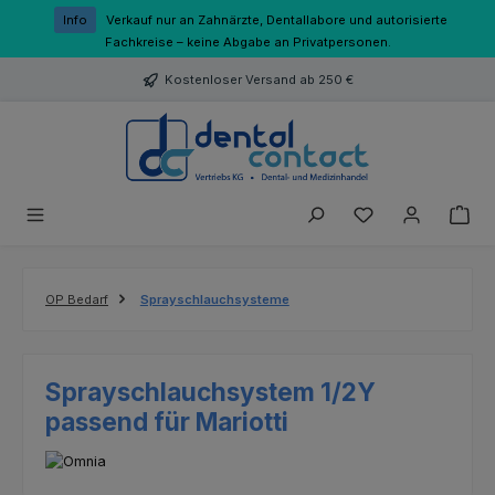
Zum Hauptinhalt springen
Info
Verkauf nur an Zahnärzte, Dentallabore und autorisierte
Fachkreise – keine Abgabe an Privatpersonen.
Kostenloser Versand ab 250 €
Du hast 0 Produk
OP Bedarf
Sprayschlauchsysteme
Sprayschlauchsystem 1/2Y
passend für Mariotti