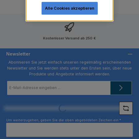
Alle Cookies akzeptieren
Kostenloser Versand ab 250 €
Newsletter
Abonnieren Sie jetzt einfach unseren regelmäßig erscheinenden
Newsletter und Sie werden stets unter den Ersten sein, über neue
Produkte und Angebote informiert werden.
E-
Mail-
Adresse
*
Loading...
Um weiterzugehen, geben Sie die oben abgebildeten Zeichen ein
*