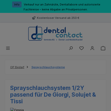
Zum Hauptinhalt springen
Info
Verkauf nur an Zahnärzte, Dentallabore und autorisierte
Fachkreise – keine Abgabe an Privatpersonen.
Kostenloser Versand ab 250 €
Du hast 0 Produk
OP Bedarf
Sprayschlauchsysteme
Sprayschlauchsystem 1/2Y
passend für De Giorgi, Solujet &
Tissi