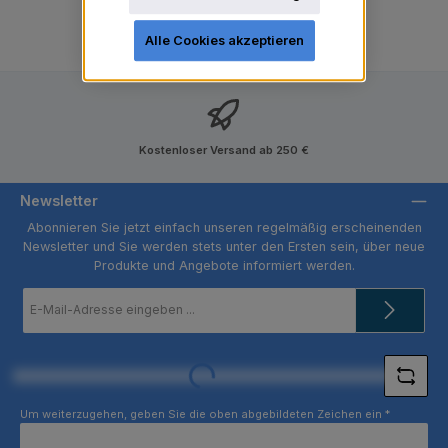
Alle Cookies akzeptieren
Kostenloser Versand ab 250 €
Newsletter
Abonnieren Sie jetzt einfach unseren regelmäßig erscheinenden
Newsletter und Sie werden stets unter den Ersten sein, über neue
Produkte und Angebote informiert werden.
E-
Mail-
Adresse
*
Loading...
Um weiterzugehen, geben Sie die oben abgebildeten Zeichen ein
*