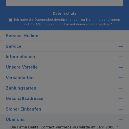
Datenschutz
Ich habe die
Datenschutzbestimmungen
zur Kenntnis genommen
und die
AGB
gelesen und bin mit ihnen einverstanden.
*
Service-Hotline
Service
Informationen
Unsere Vorteile
Versandarten
Zahlungsarten
Geschäftsadresse
Sicher Einkaufen
Über uns
Die Firma Dental Contact Vertriebs KG wurde im Jahr 2000 in