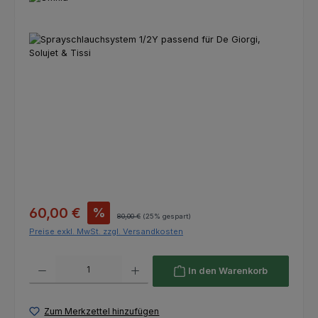
Bildergalerie überspringen
Verkaufspreis:
60,00 €
%
Regulärer Preis:
80,00 €
(25% gespart)
Preise exkl. MwSt. zzgl. Versandkosten
Produkt Anzahl: Gib den gewünschten Wert ein oder benutze die Schaltfl
In den Warenkorb
Zum Merkzettel hinzufügen