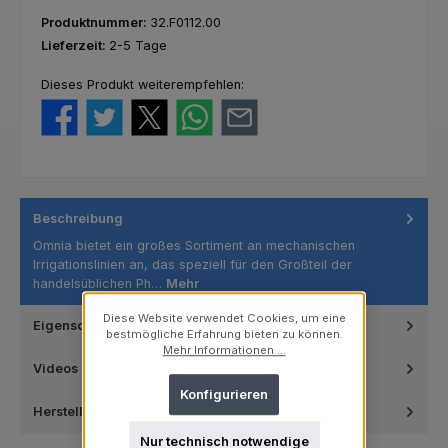
Produktnummer:
32.F0112.00
Lieferzeit:
2-5 Tage
Dieses Produkt weiterempfehlen:
Beschreibung
Omnia bietet ein großes Sortiment an mechanischen
Irrigationslinien an, das speziell für den Großteil der
handelsüblichen Ph…
Mehr
Diese Website verwendet Cookies, um eine
Eigenschaften
bestmögliche Erfahrung bieten zu können.
Mehr Informationen ...
Videos
Konfigurieren
Hersteller
Nur technisch notwendige