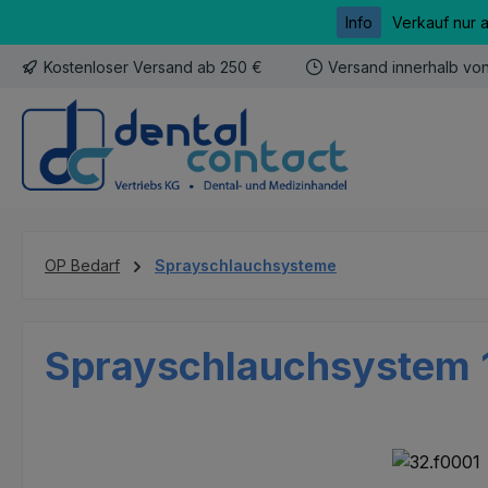
Info
Verkauf nur 
m Hauptinhalt springen
Zur Suche springen
Zur Hauptnavigation springen
Kostenloser Versand ab 250 €
Versand innerhalb vo
OP Bedarf
Sprayschlauchsysteme
Sprayschlauchsystem 1
Bildergalerie überspringen