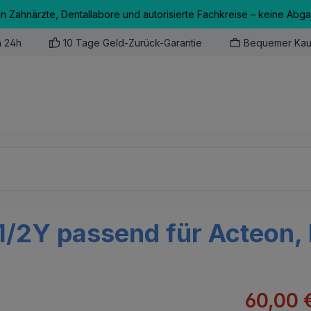
an Zahnärzte, Dentallabore und autorisierte Fachkreise – keine Abg
n 24h
10 Tage Geld-Zurück-Garantie
Bequemer Kau
/2Y passend für Acteon,
Verkaufsprei
60,00 