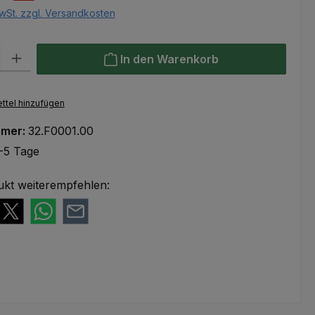
wSt. zzgl. Versandkosten
l: Gib den gewünschten Wert ein oder benutze die Schaltflächen um
In den Warenkorb
ttel hinzufügen
mmer:
32.F0001.00
-5 Tage
ukt weiterempfehlen: