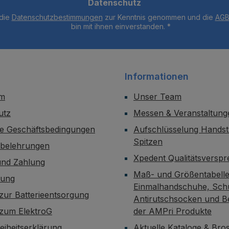
Datenschutz
 die
Datenschutzbestimmungen
zur Kenntnis genommen und die
AG
bin mit ihnen einverstanden.
*
Informationen
um
Unser Team
utz
Messen & Veranstaltung
ne Geschäftsbedingungen
Aufschlüsselung Handst
Spitzen
sbelehrungen
Xpedent Qualitätsversp
und Zahlung
Maß- und Größentabelle
dung
Einmalhandschuhe, Sch
zur Batterieentsorgung
Antirutschsocken und B
 zum ElektroG
der AMPri Produkte
reiheitserklärung
Aktuelle Kataloge & Br