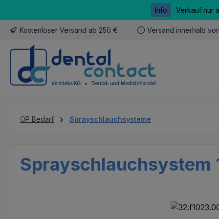
Info
Verkauf nur 
m Hauptinhalt springen
Zur Suche springen
Zur Hauptnavigation springen
Kostenloser Versand ab 250 €
Versand innerhalb vo
OP Bedarf
Sprayschlauchsysteme
Sprayschlauchsystem 1
Bildergalerie überspringen