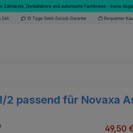
an Zahnärzte, Dentallabore und autorisierte Fachkreise – keine Abg
n 24h
10 Tage Geld-Zurück-Garantie
Bequemer Kau
/2 passend für Novaxa As
Verkaufsprei
49,50 