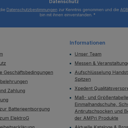
Datenschutz
 die
Datenschutzbestimmungen
zur Kenntnis genommen und die
AG
bin mit ihnen einverstanden.
*
Informationen
um
Unser Team
utz
Messen & Veranstaltung
ne Geschäftsbedingungen
Aufschlüsselung Handst
Spitzen
sbelehrungen
Xpedent Qualitätsversp
und Zahlung
Maß- und Größentabelle
dung
Einmalhandschuhe, Sch
zur Batterieentsorgung
Antirutschsocken und B
 zum ElektroG
der AMPri Produkte
reiheitserklärung
Aktuelle Kataloge & Br