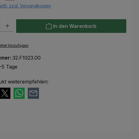
wSt. zzgl. Versandkosten
l: Gib den gewünschten Wert ein oder benutze die Schaltflächen um
In den Warenkorb
ttel hinzufügen
mmer:
32.F1023.00
-5 Tage
ukt weiterempfehlen: