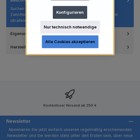
Beschreibung
Suchen Sie die sanfteste Pflege für Ihre Zähne und Ihr
Konfigurieren
Zahnfleisch? Die SPOKAR X ULTRASOFT Zahnbürste mit
ultrafeinen Borste…
Mehr
Nur technisch notwendige
Eigenschaften
Alle Cookies akzeptieren
Hersteller
Kostenloser Versand ab 250 €
Newsletter
Abonnieren Sie jetzt einfach unseren regelmäßig erscheinenden
Newsletter und Sie werden stets unter den Ersten sein, über neue