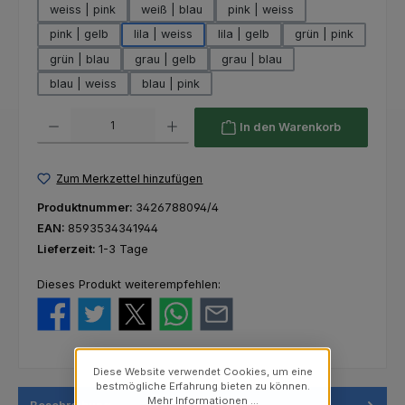
weiss | pink
weiß | blau
pink | weiss
pink | gelb
lila | weiss
lila | gelb
grün | pink
grün | blau
grau | gelb
grau | blau
blau | weiss
blau | pink
Produkt Anzahl: Gib den gewünschten Wert ein oder benutze die Schaltfl
In den Warenkorb
Zum Merkzettel hinzufügen
Produktnummer:
3426788094/4
EAN:
8593534341944
Lieferzeit:
1-3 Tage
Dieses Produkt weiterempfehlen:
Diese Website verwendet Cookies, um eine
bestmögliche Erfahrung bieten zu können.
Mehr Informationen ...