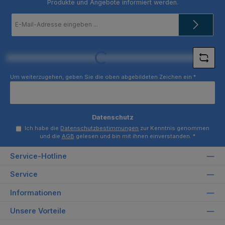
Produkte und Angebote informiert werden.
E-
Mail-
Adresse
*
Loading...
Um weiterzugehen, geben Sie die oben abgebildeten Zeichen ein
*
Datenschutz
Ich habe die
Datenschutzbestimmungen
zur Kenntnis genommen
und die
AGB
gelesen und bin mit ihnen einverstanden.
*
Service-Hotline
Service
Informationen
Unsere Vorteile