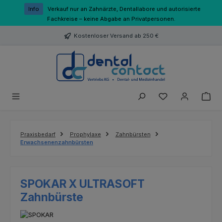
Zum Hauptinhalt springen
Info
Verkauf nur an Zahnärzte, Dentallabore und autorisierte
Fachkreise – keine Abgabe an Privatpersonen.
Kostenloser Versand ab 250 €
Du hast 0 Produk
Praxisbedarf
Prophylaxe
Zahnbürsten
Erwachsenenzahnbürsten
SPOKAR X ULTRASOFT
Zahnbürste