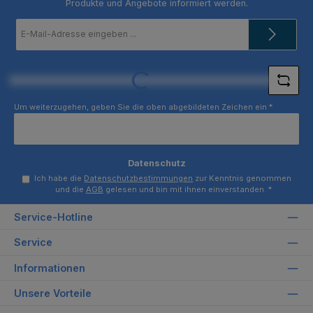
Produkte und Angebote informiert werden.
E-
Mail-
Adresse
*
Loading...
Um weiterzugehen, geben Sie die oben abgebildeten Zeichen ein
*
Datenschutz
Ich habe die
Datenschutzbestimmungen
zur Kenntnis genommen
und die
AGB
gelesen und bin mit ihnen einverstanden.
*
Service-Hotline
Service
Informationen
Unsere Vorteile