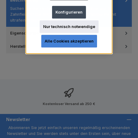
Beschreibung
Suchen Sie die sanfteste Pflege für Ihre Zähne und Ihr
Konfigurieren
Zahnfleisch? Die SPOKAR X ULTRASOFT Zahnbürste mit
ultrafeinen Borste…
Mehr
Nur technisch notwendige
Eigenschaften
Alle Cookies akzeptieren
Hersteller
Kostenloser Versand ab 250 €
Newsletter
Abonnieren Sie jetzt einfach unseren regelmäßig erscheinenden
Newsletter und Sie werden stets unter den Ersten sein, über neue