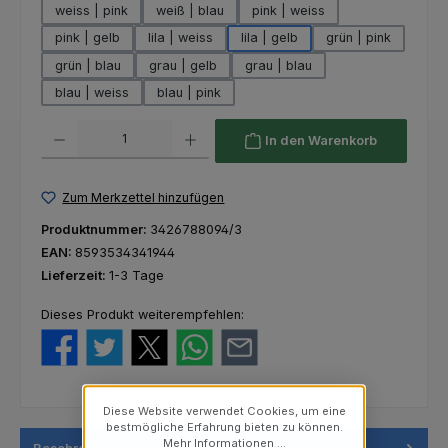
weiss | pink
weiß | blau
pink | weiss
pink | gelb
lila | weiss
lila | gelb
grün | pink
grün | blau
grau | gelb
grau | blau
blau | weiss
blau | pink
Produkt Anzahl: Gib den gewünschten Wert ein oder benutze die Schaltfl
In den Warenkorb
Zum Merkzettel hinzufügen
Produktnummer:
3426788094/3
EAN:
8593534341944
Lieferzeit:
1-3 Tage
Dieses Produkt weiterempfehlen:
Diese Website verwendet Cookies, um eine
bestmögliche Erfahrung bieten zu können.
Mehr Informationen ...