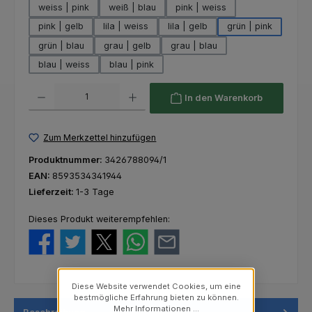
weiss | pink
weiß | blau
pink | weiss
pink | gelb
lila | weiss
lila | gelb
grün | pink
grün | blau
grau | gelb
grau | blau
blau | weiss
blau | pink
Produkt Anzahl: Gib den gewünschten Wert ein oder benutze die Schaltfl
In den Warenkorb
Zum Merkzettel hinzufügen
Produktnummer:
3426788094/1
EAN:
8593534341944
Lieferzeit:
1-3 Tage
Dieses Produkt weiterempfehlen:
Diese Website verwendet Cookies, um eine
bestmögliche Erfahrung bieten zu können.
Mehr Informationen ...