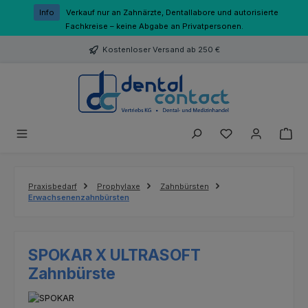
Zum Hauptinhalt springen
Info
Verkauf nur an Zahnärzte, Dentallabore und autorisierte
Fachkreise – keine Abgabe an Privatpersonen.
Kostenloser Versand ab 250 €
Du hast 0 Produk
Praxisbedarf
Prophylaxe
Zahnbürsten
Erwachsenenzahnbürsten
SPOKAR X ULTRASOFT
Zahnbürste