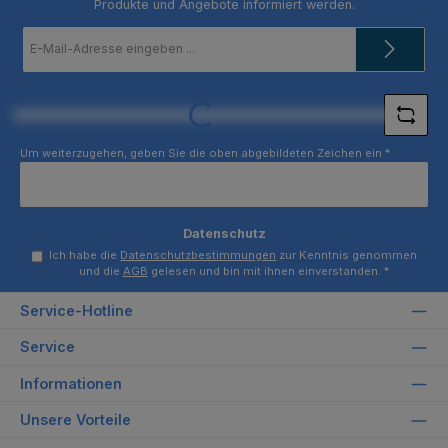
Produkte und Angebote informiert werden.
E-
Mail-
Adresse
*
Loading...
Um weiterzugehen, geben Sie die oben abgebildeten Zeichen ein
*
Datenschutz
Ich habe die
Datenschutzbestimmungen
zur Kenntnis genommen
und die
AGB
gelesen und bin mit ihnen einverstanden.
*
Service-Hotline
Service
Informationen
Unsere Vorteile