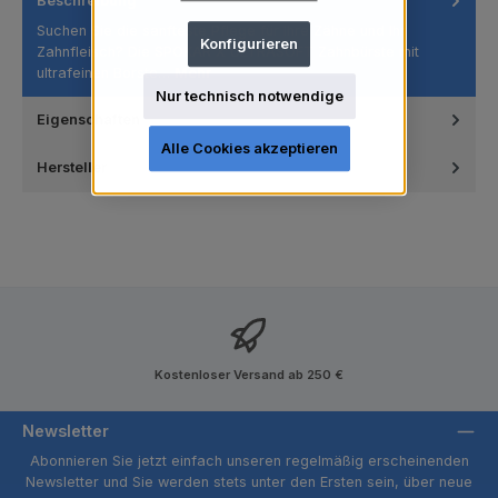
Beschreibung
Suchen Sie die sanfteste Pflege für Ihre Zähne und Ihr
Konfigurieren
Zahnfleisch? Die SPOKAR X ULTRASOFT Zahnbürste mit
ultrafeinen Borste…
Mehr
Nur technisch notwendige
Eigenschaften
Alle Cookies akzeptieren
Hersteller
Kostenloser Versand ab 250 €
Newsletter
Abonnieren Sie jetzt einfach unseren regelmäßig erscheinenden
Newsletter und Sie werden stets unter den Ersten sein, über neue