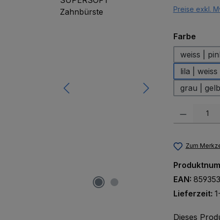
Preise exkl. M
auswä
Farbe
weiss | pin
lila | weiss
grau | gel
Produkt Anzah
Zum Merkze
Produktnu
EAN:
859353
Lieferzeit:
1
Dieses Prod