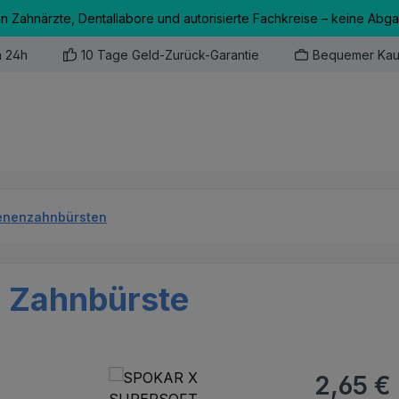
an Zahnärzte, Dentallabore und autorisierte Fachkreise – keine Abg
n 24h
10 Tage Geld-Zurück-Garantie
Bequemer Kau
enenzahnbürsten
Zahnbürste
Regulärer Pr
2,65 €