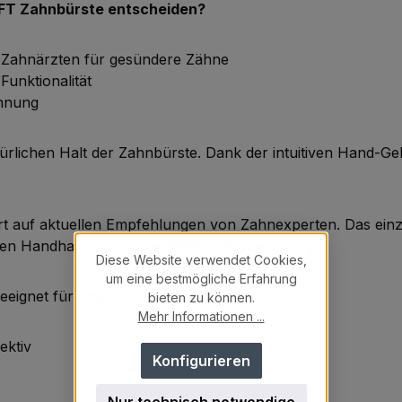
OFT Zahnbürste entscheiden?
n Zahnärzten für gesündere Zähne
Funktionalität
kennung
rlichen Halt der Zahnbürste. Dank der intuitiven Hand-Gehir
 auf aktuellen Empfehlungen von Zahnexperten. Das einzi
achen Handhabung und perfekten Zahnreinigung.
Diese Website verwendet Cookies,
um eine bestmögliche Erfahrung
eeignet für empfindliches Zahnfleisch
bieten zu können.
Mehr Informationen ...
fektiv
Konfigurieren
Nur technisch notwendige