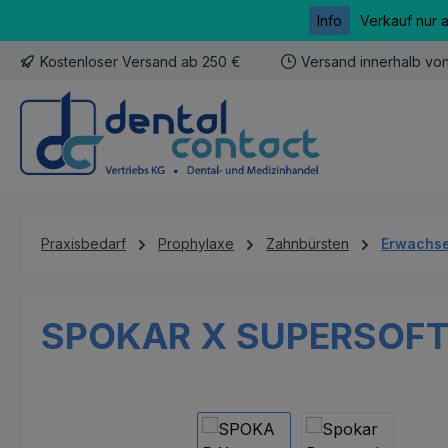
Info
Verkauf nur 
m Hauptinhalt springen
Zur Suche springen
Zur Hauptnavigation springen
Kostenloser Versand ab 250 €
Versand innerhalb vo
Praxisbedarf
Prophylaxe
Zahnbürsten
Erwachs
SPOKAR X SUPERSOFT 
Bildergalerie überspringen