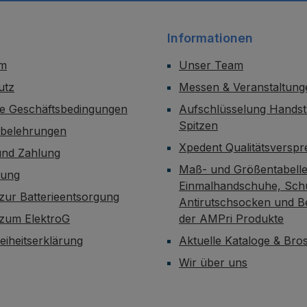
Informationen
um
Unser Team
utz
Messen & Veranstaltung
ne Geschäftsbedingungen
Aufschlüsselung Handst
Spitzen
sbelehrungen
Xpedent Qualitätsversp
und Zahlung
Maß- und Größentabelle
dung
Einmalhandschuhe, Sch
zur Batterieentsorgung
Antirutschsocken und B
 zum ElektroG
der AMPri Produkte
reiheitserklärung
Aktuelle Kataloge & Br
Wir über uns