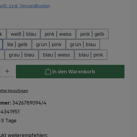
wSt. zzgl. Versandkosten
hlen
k
weiß | blau
pink | weiss
pink | gelb
lila | gelb
grün | pink
grün | blau
b
grau | blau
blau | weiss
blau | pink
l: Gib den gewünschten Wert ein oder benutze die Schaltflächen um
In den Warenkorb
ttel hinzufügen
mmer:
3426789094/4
4341951
-3 Tage
ukt weiterempfehlen: