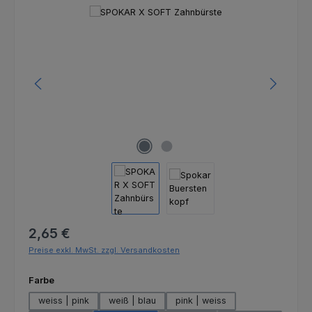
Bildergalerie überspringen
Regulärer Preis:
2,65 €
Preise exkl. MwSt. zzgl. Versandkosten
auswählen
Farbe
weiss | pink
weiß | blau
pink | weiss