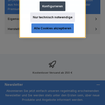
SPOKAR X SOFT ZahnbürsteEntdecken Sie die Kombination
aus höchster Funktionalität und modernem Design mit der
Konfigurieren
Premium- Zahnb…
Mehr
Nur technisch notwendige
Eigenschaften
Alle Cookies akzeptieren
Hersteller
Kostenloser Versand ab 250 €
Newsletter
Abonnieren Sie jetzt einfach unseren regelmäßig erscheinenden
Newsletter und Sie werden stets unter den Ersten sein, über neue
Produkte und Angebote informiert werden.