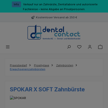
Zum Hauptinhalt springen
Info
Verkauf nur an Zahnärzte, Dentallabore und autorisierte
Fachkreise – keine Abgabe an Privatpersonen.
Kostenloser Versand ab 250 €
Du hast 0 Produk
Praxisbedarf
Prophylaxe
Zahnbürsten
Erwachsenenzahnbürsten
SPOKAR X SOFT Zahnbürste