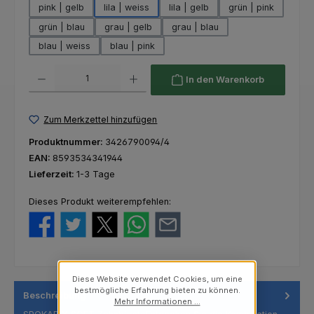
pink | gelb
lila | weiss
lila | gelb
grün | pink
grün | blau
grau | gelb
grau | blau
blau | weiss
blau | pink
Produkt Anzahl: Gib den gewünschten Wert ein oder benutze die Schaltfl
In den Warenkorb
Zum Merkzettel hinzufügen
Produktnummer:
3426790094/4
EAN:
8593534341944
Lieferzeit:
1-3 Tage
Dieses Produkt weiterempfehlen:
Diese Website verwendet Cookies, um eine
bestmögliche Erfahrung bieten zu können.
Beschreibung
Mehr Informationen ...