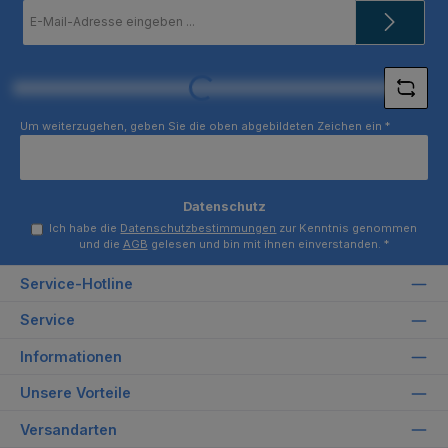
E-
Mail-
Adresse
*
Loading...
Um weiterzugehen, geben Sie die oben abgebildeten Zeichen ein
*
Datenschutz
Ich habe die
Datenschutzbestimmungen
zur Kenntnis genommen
und die
AGB
gelesen und bin mit ihnen einverstanden.
*
Service-Hotline
Service
Informationen
Unsere Vorteile
Versandarten