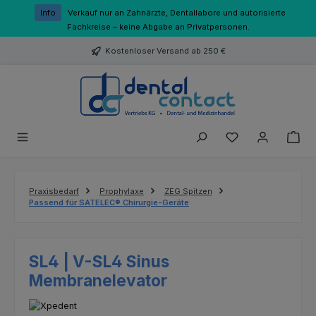
Zum Hauptinhalt springen
Info
Verkauf nur an Zahnärzte, Dentallabore und autorisierte
Fachkreise – keine Abgabe an Privatpersonen.
Kostenloser Versand ab 250 €
Du hast 0 Produk
Praxisbedarf
Prophylaxe
ZEG Spitzen
Passend für SATELEC® Chirurgie-Geräte
SL4 | V-SL4 Sinus
Membranelevator