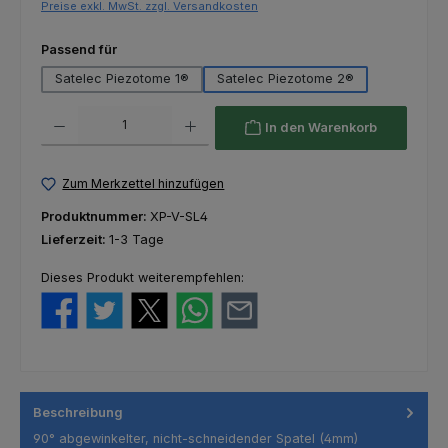
Preise exkl. MwSt. zzgl. Versandkosten
auswählen
Passend für
Satelec Piezotome 1®
Satelec Piezotome 2®
Produkt Anzahl: Gib den gewünschten Wert ein oder benutze die Schaltfl
In den Warenkorb
Zum Merkzettel hinzufügen
Produktnummer:
XP-V-SL4
Lieferzeit:
1-3 Tage
Dieses Produkt weiterempfehlen:
Beschreibung
90° abgewinkelter, nicht-schneidender Spatel (4mm)