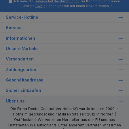
Ich habe die
Datenschutzbestimmungen
zur Kenntnis genommen
und die
AGB
gelesen und bin mit ihnen einverstanden.
*
Service-Hotline
Service
Informationen
Unsere Vorteile
Versandarten
Zahlungsarten
Geschäftsadresse
Sicher Einkaufen
Über uns
Die Firma Dental Contact Vertriebs KG wurde im Jahr 2000 in
Hofheim gegründet und hat ihren Sitz seit 2012 in Norden |
Ostfriesland. Wir vertreten Hersteller aus der EU und aus
Drittstaaten in Deutschland. Unter anderem vertreten wir Firmen