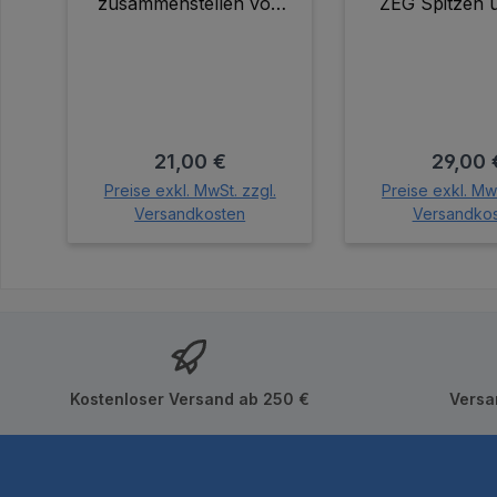
zusammenstellen von
ZEG Spitzen 
individuellen Spitzensets.
Zusammenstel
Spitzense
Regulärer Preis:
Regulär
21,00 €
29,00 
Preise exkl. MwSt. zzgl.
Preise exkl. MwS
Versandkosten
Versandko
In den Warenkorb
In den Wa
Kostenloser Versand ab 250 €
Versa