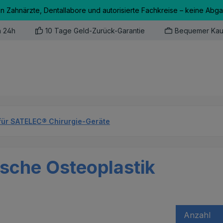
an Zahnärzte, Dentallabore und autorisierte Fachkreise – keine Abg
n 24h
10 Tage Geld-Zurück-Garantie
Bequemer Kau
für SATELEC® Chirurgie-Geräte
sche Osteoplastik
Anzahl