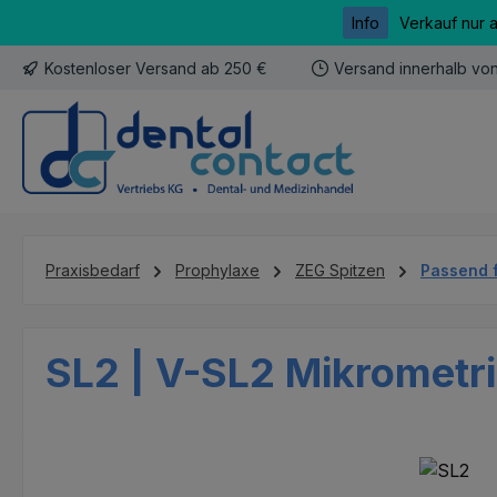
Info
Verkauf nur 
m Hauptinhalt springen
Zur Suche springen
Zur Hauptnavigation springen
Kostenloser Versand ab 250 €
Versand innerhalb vo
Praxisbedarf
Prophylaxe
ZEG Spitzen
Passend 
SL2 | V-SL2 Mikrometri
Bildergalerie überspringen