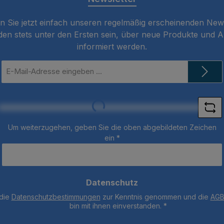
die DS6: G1x2, G2, G4,
P1, E1)Größe: B155mm x
 Sie jetzt einfach unseren regelmäßig erscheinenden New
T168mm x H80mm
den stets unter den Ersten sein, über neue Produkte und 
Gewicht; 0,6 kg (nur
informiert werden.
Gerät) Farbe: Weiß Ein
Jahr Garantie (außer
E-
Mail-
Scaler-Spitzen)
Adresse
*
Loading...
Um weiterzugehen, geben Sie die oben abgebildeten Zeichen
ein
*
Datenschutz
 die
Datenschutzbestimmungen
zur Kenntnis genommen und die
AG
bin mit ihnen einverstanden.
*