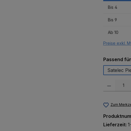
Bis
4
Bis
9
Ab
10
Preise exkl. M
Passend fü
Satelec P
Produkt Anzah
Zum Merkze
Produktnu
Lieferzeit:
1