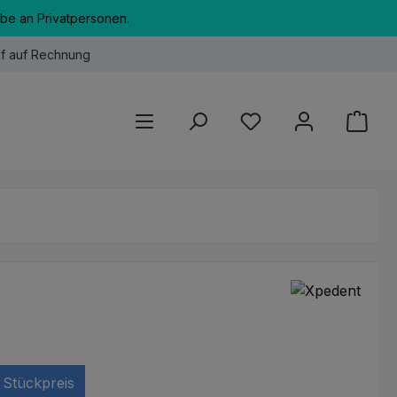
abe an Privatpersonen.
f auf Rechnung
Du hast 0 Produkte au
Stückpreis