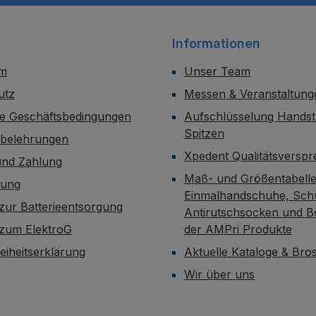
Informationen
um
Unser Team
utz
Messen & Veranstaltung
ne Geschäftsbedingungen
Aufschlüsselung Handst
Spitzen
sbelehrungen
Xpedent Qualitätsversp
und Zahlung
Maß- und Größentabelle
dung
Einmalhandschuhe, Sch
zur Batterieentsorgung
Antirutschsocken und B
 zum ElektroG
der AMPri Produkte
reiheitserklärung
Aktuelle Kataloge & Br
Wir über uns