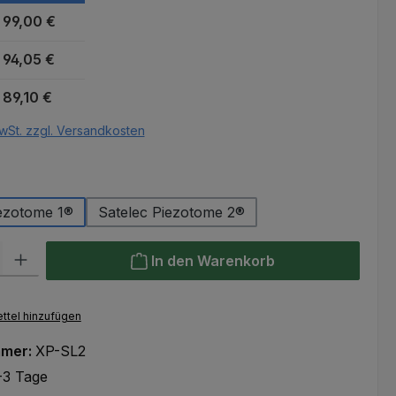
99,00 €
94,05 €
89,10 €
wSt. zzgl. Versandkosten
auswählen
r
iezotome 1®
Satelec Piezotome 2®
l: Gib den gewünschten Wert ein oder benutze die Schaltflächen um
In den Warenkorb
ttel hinzufügen
mmer:
XP-SL2
-3 Tage