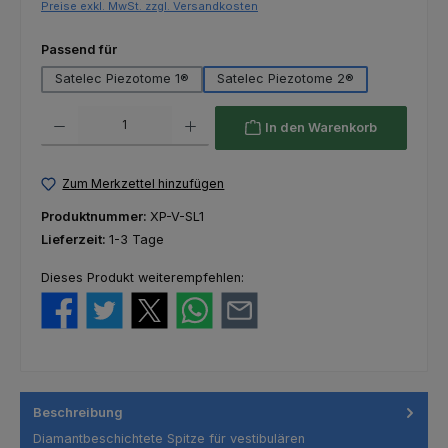
Preise exkl. MwSt. zzgl. Versandkosten
auswählen
Passend für
Satelec Piezotome 1®
Satelec Piezotome 2®
Produkt Anzahl: Gib den gewünschten Wert ein oder benutze die Schaltfl
In den Warenkorb
Zum Merkzettel hinzufügen
Produktnummer:
XP-V-SL1
Lieferzeit:
1-3 Tage
Dieses Produkt weiterempfehlen:
Beschreibung
Diamantbeschichtete Spitze für vestibulären