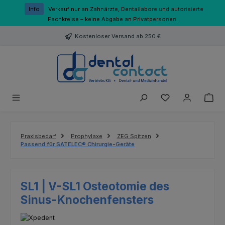
Zum Hauptinhalt springen
Info
Verkauf nur an Zahnärzte, Dentallabore und autorisierte
Fachkreise – keine Abgabe an Privatpersonen.
Kostenloser Versand ab 250 €
Du hast 0 Produk
Praxisbedarf
Prophylaxe
ZEG Spitzen
Passend für SATELEC® Chirurgie-Geräte
SL1 | V-SL1 Osteotomie des
Sinus-Knochenfensters