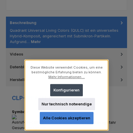
Beschreibung
Quadrant Universal Living Colors (QULC) ist ein universelles
Hybrid-Komposit, angereichert mit Submikron-Partikeln.
Aufgrund…
Mehr
Videos
Datenblätter
Diese Website verwendet Cookies, um eine
bestmögliche Erfahrung bieten zu können.
Mehr Informationen ...
Hersteller
Konfigurieren
CLP-/REACH-Hinweise
Nur technisch notwendige
Symbole
Alle Cookies akzeptieren
GHS07 - Ausrufezeichen: Gesundheitsgefahr