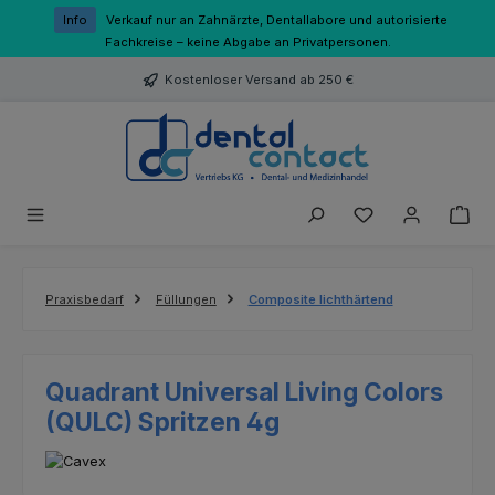
Zum Hauptinhalt springen
Info
Verkauf nur an Zahnärzte, Dentallabore und autorisierte
Fachkreise – keine Abgabe an Privatpersonen.
Kostenloser Versand ab 250 €
Du hast 0 Produk
Praxisbedarf
Füllungen
Composite lichthärtend
Quadrant Universal Living Colors
(QULC) Spritzen 4g