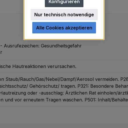
Konfigurieren
Nur technisch notwendige
Alle Cookies akzeptieren
 Ausrufezeichen: Gesundheitsgefahr
gische Hautreaktionen verursachen.
von Staub/Rauch/Gas/Nebel/Dampf/Aerosol vermeiden.
P28
ichtsschutz/ Gehörschutz/ tragen.
P321: Besondere Behand
Hautreizung oder -ausschlag: Ärztlichen Rat einholen/ärztl
hen und vor erneutem Tragen waschen.
P501: Inhalt/Behält