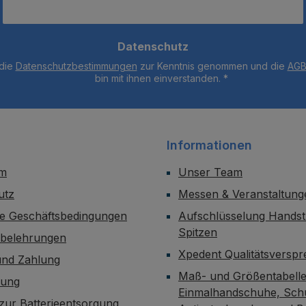
Datenschutz
 die
Datenschutzbestimmungen
zur Kenntnis genommen und die
AG
bin mit ihnen einverstanden.
*
Informationen
um
Unser Team
utz
Messen & Veranstaltung
ne Geschäftsbedingungen
Aufschlüsselung Handst
Spitzen
sbelehrungen
Xpedent Qualitätsversp
und Zahlung
Maß- und Größentabelle
dung
Einmalhandschuhe, Sch
zur Batterieentsorgung