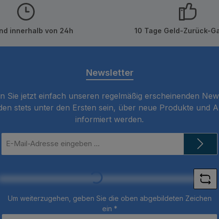
nd innerhalb von 24h
10 Tage Geld-Zurück-Ga
Newsletter
 Sie jetzt einfach unseren regelmäßig erscheinenden New
den stets unter den Ersten sein, über neue Produkte und 
informiert werden.
E-
Mail-
Loading...
Adresse
*
Um weiterzugehen, geben Sie die oben abgebildeten Zeichen
ein
*