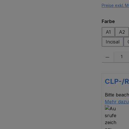
Preise exkl. M
auswä
Farbe
A1
A2
Incisal
Produkt Anzah
CLP-/
Bitte beach
Mehr dazu