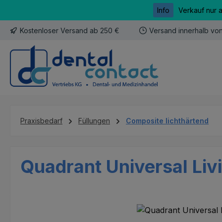
Info
Verkauf nur 
m Hauptinhalt springen
Zur Suche springen
Zur Hauptnavigation springen
Kostenloser Versand ab 250 €
Versand innerhalb vo
Praxisbedarf
Füllungen
Composite lichthärtend
Quadrant Universal Liv
Bildergalerie überspringen