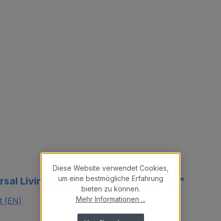
Diese Website verwendet Cookies,
um eine bestmögliche Erfahrung
sal Living Colors (QULC) Spritzen 4g"
bieten zu können.
Mehr Informationen ...
t (EN)