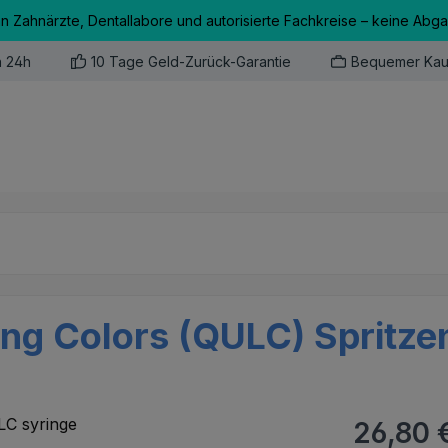
an Zahnärzte, Dentallabore und autorisierte Fachkreise – keine Abg
n 24h
10 Tage Geld-Zurück-Garantie
Bequemer Kau
ing Colors (QULC) Spritze
Regulärer Pr
26,80 