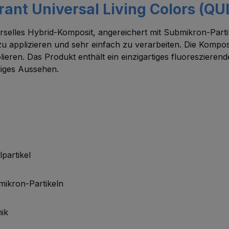
ant Universal Living Colors (QU
erselles Hybrid-Komposit, angereichert mit Submikron-Parti
plizieren und sehr einfach zu verarbeiten. Die Komposit-F
ieren. Das Produkt enthält ein einzigartiges fluoresziere
diges Aussehen.
lpartikel
bmikron-Partikeln
nik