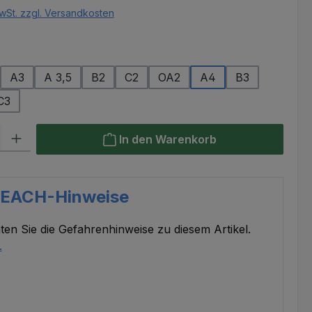
wSt. zzgl. Versandkosten
hlen
A3
A 3,5
B2
C2
OA2
A4
B3
C3
l: Gib den gewünschten Wert ein oder benutze die Schaltflächen um
In den Warenkorb
REACH-Hinweise
ten Sie die Gefahrenhinweise zu diesem Artikel.
.