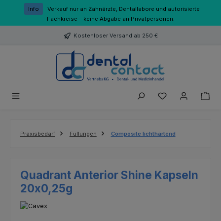
Zum Hauptinhalt springen
Info
Verkauf nur an Zahnärzte, Dentallabore und autorisierte
Fachkreise – keine Abgabe an Privatpersonen.
Kostenloser Versand ab 250 €
Du hast 0 Produk
Praxisbedarf
Füllungen
Composite lichthärtend
Quadrant Anterior Shine Kapseln
20x0,25g