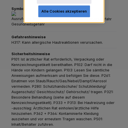
Symbole
Alle Cookies akzeptieren
GHS07 - Ausrufezeichen: Gesundheitsgefahr
Gefahrenhinweise
H317: Kann allergische Hautreaktionen verursachen.
Sicherheitshinweise
P101: Ist ärztlicher Rat erforderlich, Verpackung oder
Kennzeichnungsetikett bereithalten.
P102: Darf nicht in die
Hände von Kindern gelangen.
P103: Lesen Sie sämtliche
Anweisungen aufmerksam und befolgen Sie diese.
P261:
Einatmen von Staub/Rauch/Gas/Nebel/Dampf/Aerosol
vermeiden.
P280: Schutzhandschuhe/ Schutzkleidung/
Augenschutz/ Gesichtsschutz/ Gehörschutz/ tragen.
P321:
Besondere Behandlung (siehe auf diesem
Kennzeichnungsetikett).
P333 + P313: Bei Hautreizung oder
-ausschlag: Ärztlichen Rat einholen/ärztliche Hilfe
hinzuziehen.
P362 + P364: Kontaminierte Kleidung
ausziehen und vor erneutem Tragen waschen.
P501:
Inhalt/Behälter zuführen.