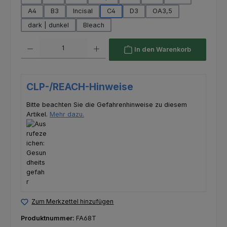
A4
B3
Incisal
C4
D3
OA3,5
dark | dunkel
Bleach
Produkt Anzahl: Gib den gewünschten Wert ein oder benutze die Schaltfl
In den Warenkorb
CLP-/REACH-Hinweise
Bitte beachten Sie die Gefahrenhinweise zu diesem
Artikel.
Mehr dazu.
Zum Merkzettel hinzufügen
Produktnummer:
FA68T