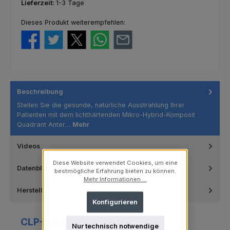
Lieferzeit:
1-3 Tage
Dieses Produkt weiterempfehlen:
Beschreibung
Stellen Sie die gesunde, natürliche Ausstrahlung Ihrer
Patienten mit dem lichthärtenden Mikro-Hybrid-Komposit
Quadrant Anter…
Mehr
Videos
Diese Website verwendet Cookies, um eine
Datenblätter
bestmögliche Erfahrung bieten zu können.
Mehr Informationen ...
Hersteller
Konfigurieren
CLP-/REACH-Hinweise
Nur technisch notwendige