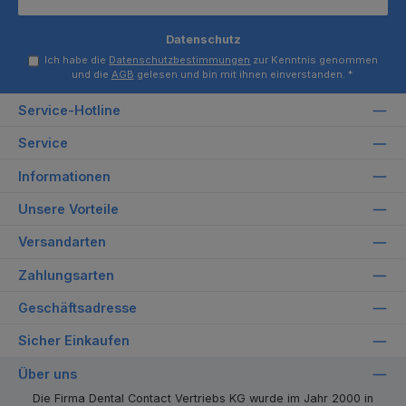
Datenschutz
Ich habe die
Datenschutzbestimmungen
zur Kenntnis genommen
und die
AGB
gelesen und bin mit ihnen einverstanden.
*
Service-Hotline
Service
Informationen
Unsere Vorteile
Versandarten
Zahlungsarten
Geschäftsadresse
Sicher Einkaufen
Über uns
Die Firma Dental Contact Vertriebs KG wurde im Jahr 2000 in