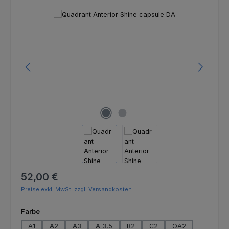
Bildergalerie überspringen
Regulärer Preis:
52,00 €
Preise exkl. MwSt. zzgl. Versandkosten
auswählen
Farbe
A1
A2
A3
A 3,5
B2
C2
OA2