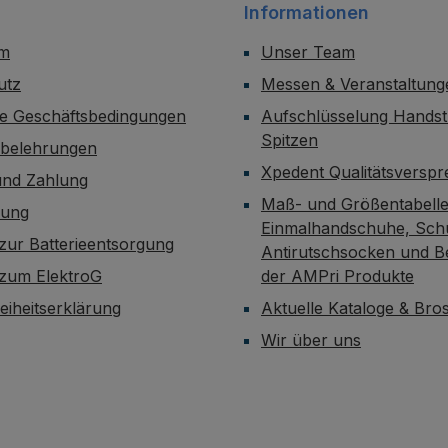
Informationen
um
Unser Team
utz
Messen & Veranstaltung
ne Geschäftsbedingungen
Aufschlüsselung Handst
Spitzen
sbelehrungen
Xpedent Qualitätsversp
und Zahlung
Maß- und Größentabelle
dung
Einmalhandschuhe, Sch
zur Batterieentsorgung
Antirutschsocken und B
 zum ElektroG
der AMPri Produkte
reiheitserklärung
Aktuelle Kataloge & Br
Wir über uns