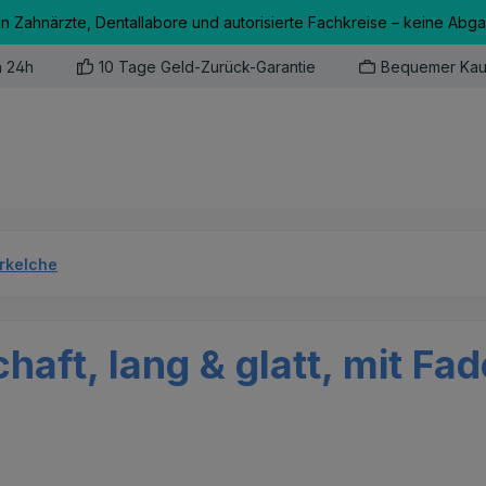
an Zahnärzte, Dentallabore und autorisierte Fachkreise – keine Abg
n 24h
10 Tage Geld-Zurück-Garantie
Bequemer Kau
erkelche
chaft, lang & glatt, mit Fa