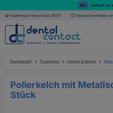
Info
Verkauf nur 
m Hauptinhalt springen
Zur Suche springen
Zur Hauptnavigation springen
Kostenloser Versand ab 250 €
Versand innerhalb vo
Praxisbedarf
Prophylaxe
Polierer & Kelche
Poli
Polierkelch mit Metalls
Stück