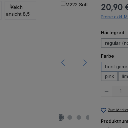
Regulärer Pr
20,90 
Preise exkl. M
a
Härtegrad
regular (n
auswä
Farbe
bunt gemi
pink
lim
Produkt Anzah
Zum Merkze
Produktnu