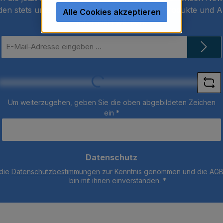
den stets unter den Ersten sein, über neue Produkte und 
Alle Cookies akzeptieren
informiert werden.
E-
Mail-
Adresse
*
Loading...
Um weiterzugehen, geben Sie die oben abgebildeten Zeichen
ein
*
Datenschutz
 die
Datenschutzbestimmungen
zur Kenntnis genommen und die
AG
bin mit ihnen einverstanden.
*