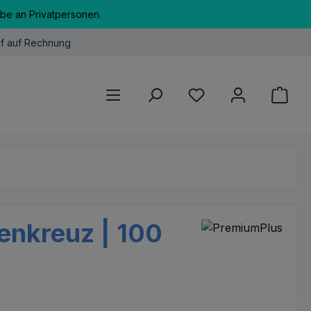
abe an Privatpersonen.
f auf Rechnung
Du hast 0 Produkte au
denkreuz | 100