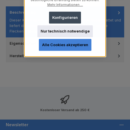
bestmögliche Erfahrung bieten zu können.
Mehr Informationen ...
Beschreibung
Konfigurieren
Dieser Kelch ist mit 4 Stegen und Innenrippen ausgestattet und
liefert die optimale Menge an Prophylaxepaste, um die
Flecken…
Mehr
Nur technisch notwendige
Eigenschaften
Alle Cookies akzeptieren
Hersteller
Kostenloser Versand ab 250 €
Newsletter