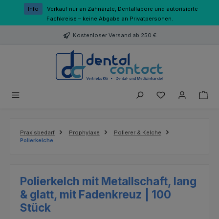
Zum Hauptinhalt springen
Info
Verkauf nur an Zahnärzte, Dentallabore und autorisierte
Fachkreise – keine Abgabe an Privatpersonen.
Kostenloser Versand ab 250 €
Du hast 0 Produk
Praxisbedarf
Prophylaxe
Polierer & Kelche
Polierkelche
Polierkelch mit Metallschaft, lang
& glatt, mit Fadenkreuz | 100
Stück