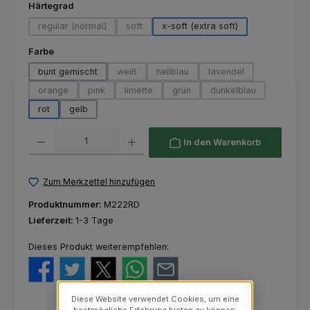
auswählen
Härtegrad
regular (normal)
soft
x-soft (extra soft)
(Diese Option ist zurzeit nicht verfügbar.)
(Diese Option ist zurzeit nicht verfügbar.)
auswählen
Farbe
bunt gemischt
weiß
hellblau
lavendel
(Diese Option ist zurzeit nicht verfügbar.)
(Diese Option ist zurzeit nicht verfü
(Diese Option ist zurze
orange
pink
limette
grün
dunkelblau
(Diese Option ist zurzeit nicht verfügbar.)
(Diese Option ist zurzeit nicht verfügbar.)
(Diese Option ist zurzeit nicht verfügbar.)
(Diese Option ist zurzeit nicht ver
(Diese Option ist zur
rot
gelb
Produkt Anzahl: Gib den gewünschten Wert ein oder benutze die Schaltfl
In den Warenkorb
Zum Merkzettel hinzufügen
Produktnummer:
M222RD
Lieferzeit:
1-3 Tage
Dieses Produkt weiterempfehlen:
Diese Website verwendet Cookies, um eine