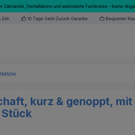
an Zahnärzte, Dentallabore und autorisierte Fachkreise – keine Abg
n 24h
10 Tage Geld-Zurück-Garantie
Bequemer Kau
erkelche
chaft, kurz & genoppt, mit
 Stück