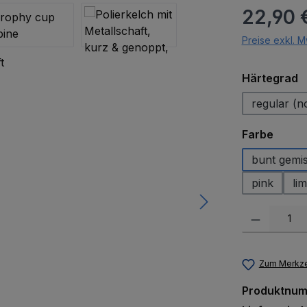
Regulärer Pr
22,90 
Preise exkl. M
a
Härtegrad
regular (n
auswä
Farbe
bunt gemi
pink
lim
Produkt Anzah
Zum Merkze
Produktnu