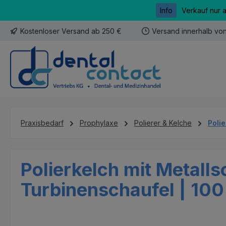
Info
Verkauf nur 
m Hauptinhalt springen
Zur Suche springen
Zur Hauptnavigation springen
Kostenloser Versand ab 250 €
Versand innerhalb vo
Praxisbedarf
Prophylaxe
Polierer & Kelche
Poli
Polierkelch mit Metalls
Turbinenschaufel | 100