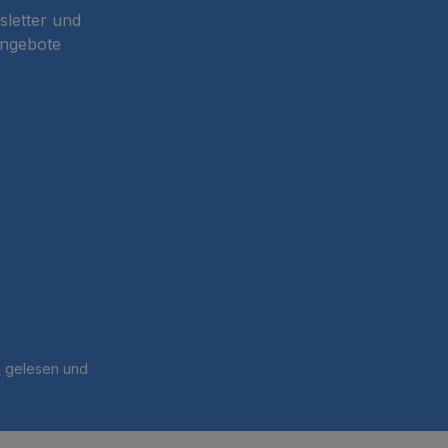
sletter und
Angebote
B
gelesen und