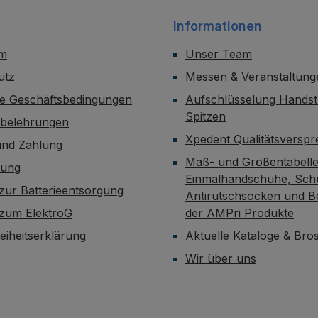
Informationen
um
Unser Team
utz
Messen & Veranstaltung
ne Geschäftsbedingungen
Aufschlüsselung Handst
Spitzen
sbelehrungen
Xpedent Qualitätsversp
und Zahlung
Maß- und Größentabelle
dung
Einmalhandschuhe, Sch
zur Batterieentsorgung
Antirutschsocken und B
 zum ElektroG
der AMPri Produkte
reiheitserklärung
Aktuelle Kataloge & Br
Wir über uns