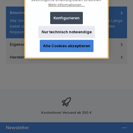
bestmögliche Erfahrung bieten zu können.
Mehr Informationen ...
Beschreibung
Konfigurieren
Alle Vorteile unseres Standardkelchs, aber die kürzere Länge
bietet den Vorteil eines besseren Zugangs zur Mundhöhle.
Noppen…
Mehr
Nur technisch notwendige
Eigenschaften
Alle Cookies akzeptieren
Hersteller
Kostenloser Versand ab 250 €
Newsletter