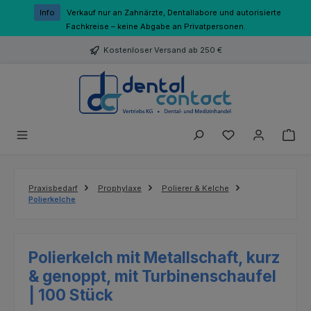
Zum Hauptinhalt springen
Info
Verkauf nur an Zahnärzte, Dentallabore und autorisierte
Fachkreise – keine Abgabe an Privatpersonen.
Kostenloser Versand ab 250 €
Du hast 0 Produk
Praxisbedarf
Prophylaxe
Polierer & Kelche
Polierkelche
Polierkelch mit Metallschaft, kurz
& genoppt, mit Turbinenschaufel
| 100 Stück