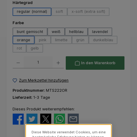
auswählen
Härtegrad
regular (normal)
soft
x-soft (extra soft)
(Diese Option ist zurzeit nicht verfügbar.)
(Diese Option ist zurzeit nich
auswählen
Farbe
bunt gemischt
weiß
hellblau
lavendel
orange
pink
limette
grün
dunkelblau
(Diese Option ist zurzeit nicht verfügbar.)
(Diese Option ist zurzeit nicht verfügbar.)
(Diese Option ist zurzeit nicht ver
(Diese Option ist zur
rot
gelb
(Diese Option ist zurzeit nicht verfügbar.)
(Diese Option ist zurzeit nicht verfügbar.)
Produkt Anzahl: Gib den gewünschten Wert ein oder benutze die Schaltfl
In den Warenkorb
Zum Merkzettel hinzufügen
Produktnummer:
MTS222OR
Lieferzeit:
1-3 Tage
Dieses Produkt weiterempfehlen:
Diese Website verwendet Cookies, um eine