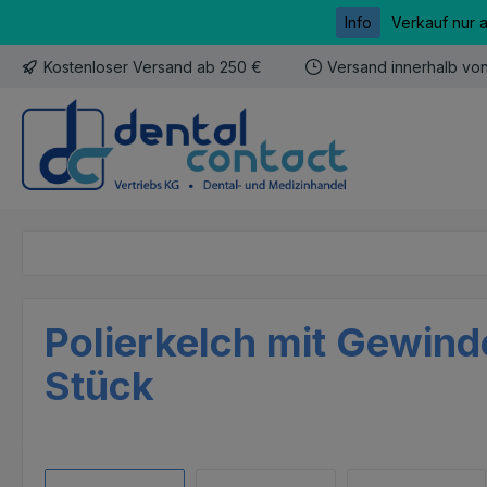
Info
Verkauf nur 
m Hauptinhalt springen
Zur Suche springen
Zur Hauptnavigation springen
Kostenloser Versand ab 250 €
Versand innerhalb vo
Polierkelch mit Gewinde
Stück
Bildergalerie überspringen