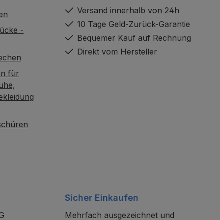
Versand innerhalb von 24h
en
10 Tage Geld-Zurück-Garantie
ücke -
Bequemer Kauf auf Rechnung
Direkt vom Hersteller
rechen
n für
uhe,
ekleidung
oschüren
Sicher Einkaufen
KG
Mehrfach ausgezeichnet und