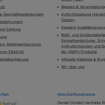
utz
Messen & Veranstaltung
ne Geschäftsbedingungen
Aufschlüsselung Handst
Spitzen
sbelehrungen
Xpedent Qualitätsversp
und Zahlung
Maß- und Größentabelle
dung
Einmalhandschuhe, Sch
zur Batterieentsorgung
Antirutschsocken und B
 zum ElektroG
der AMPri Produkte
reiheitserklärung
Aktuelle Kataloge & Br
Wir über uns
rten
Geschäftsadresse
Dental Contact Vertriebs 