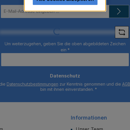
E-
Mail-
Adresse
*
Loading...
Um weiterzugehen, geben Sie die oben abgebildeten Zeichen
ein
*
Datenschutz
 die
Datenschutzbestimmungen
zur Kenntnis genommen und die
AG
bin mit ihnen einverstanden.
*
Informationen
um
Unser Team