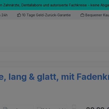
an Zahnärzte, Dentallabore und autorisierte Fachkreise – keine Abg
n 24h
10 Tage Geld-Zurück-Garantie
Bequemer Kau
, lang & glatt, mit Fadenk
Regulärer Pr