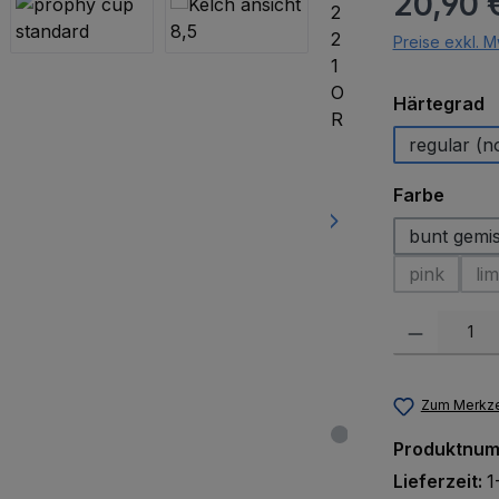
20,90 
Preise exkl. M
a
Härtegrad
regular (n
auswä
Farbe
bunt gemi
pink
lim
(Diese Opt
Produkt Anzah
Zum Merkze
Produktnu
Lieferzeit:
1