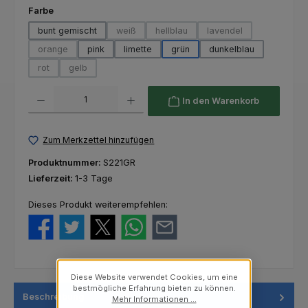
auswählen
Farbe
bunt gemischt
weiß
hellblau
lavendel
(Diese Option ist zurzeit nicht verfügbar.)
(Diese Option ist zurzeit nicht verfü
(Diese Option ist zurze
orange
pink
limette
grün
dunkelblau
(Diese Option ist zurzeit nicht verfügbar.)
rot
gelb
(Diese Option ist zurzeit nicht verfügbar.)
(Diese Option ist zurzeit nicht verfügbar.)
Produkt Anzahl: Gib den gewünschten Wert ein oder benutze die Schaltfl
In den Warenkorb
Zum Merkzettel hinzufügen
Produktnummer:
S221GR
Lieferzeit:
1-3 Tage
Dieses Produkt weiterempfehlen:
Diese Website verwendet Cookies, um eine
bestmögliche Erfahrung bieten zu können.
Beschreibung
Mehr Informationen ...