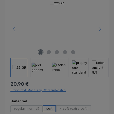
Bildergalerie überspringen
Regulärer Preis:
20,90 €
Preise exkl. MwSt. zzgl. Versandkosten
auswählen
Härtegrad
regular (normal)
soft
x-soft (extra soft)
(Diese Option ist zurzeit nicht verfügbar.)
(Diese Option ist zurzeit nich