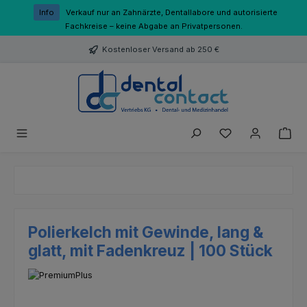
Zum Hauptinhalt springen
Info
Verkauf nur an Zahnärzte, Dentallabore und autorisierte
Fachkreise – keine Abgabe an Privatpersonen.
Kostenloser Versand ab 250 €
Du hast 0 Produk
Polierkelch mit Gewinde, lang &
glatt, mit Fadenkreuz | 100 Stück