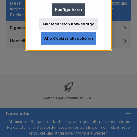
Dieser Kelch ist mit 4 Stegen und Innenrippen ausgestattet und
liefert die optimale Menge an Prophylaxepaste, um die
Konfigurieren
Flecken…
Mehr
Nur technisch notwendige
Eigenschaften
Alle Cookies akzeptieren
Hersteller
Kostenloser Versand ab 250 €
Newsletter
Abonnieren Sie jetzt einfach unseren regelmäßig erscheinenden
Newsletter und Sie werden stets unter den Ersten sein, über neue
Produkte und Angebote informiert werden.