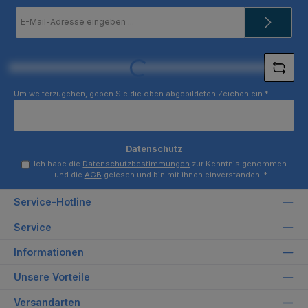
E-
Mail-
Adresse
*
Loading...
Um weiterzugehen, geben Sie die oben abgebildeten Zeichen ein
*
Datenschutz
Ich habe die
Datenschutzbestimmungen
zur Kenntnis genommen
und die
AGB
gelesen und bin mit ihnen einverstanden.
*
Service-Hotline
Service
Informationen
Unsere Vorteile
Versandarten