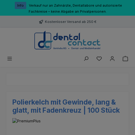
Zum Hauptinhalt springen
Info
Verkauf nur an Zahnärzte, Dentallabore und autorisierte
Fachkreise – keine Abgabe an Privatpersonen.
Kostenloser Versand ab 250 €
Du hast 0 Produk
Polierkelch mit Gewinde, lang &
glatt, mit Fadenkreuz | 100 Stück