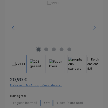
Bildergalerie überspringen
Regulärer Preis:
20,90 €
Preise exkl. MwSt. zzgl. Versandkosten
auswählen
Härtegrad
regular (normal)
soft
x-soft (extra soft)
(Diese Option ist zurzeit nicht verfügbar.)
(Diese Option ist zurzeit nich