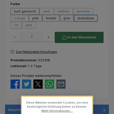
auswählen
Farbe
bunt gemischt
weiß
hellblau
lavendel
(Diese Option ist zurzeit nicht verfügbar.)
(Diese Option ist zurzeit nicht verfü
(Diese Option ist zurze
orange
pink
limette
grün
dunkelblau
(Diese Option ist zurzeit nicht verfügbar.)
rot
gelb
(Diese Option ist zurzeit nicht verfügbar.)
(Diese Option ist zurzeit nicht verfügbar.)
Produkt Anzahl: Gib den gewünschten Wert ein oder benutze die Schaltfl
In den Warenkorb
Zum Merkzettel hinzufügen
Produktnummer:
S221DB
Lieferzeit:
1-3 Tage
Dieses Produkt weiterempfehlen:
Diese Website verwendet Cookies, um eine
bestmögliche Erfahrung bieten zu können.
Beschreibung
Mehr Informationen ...