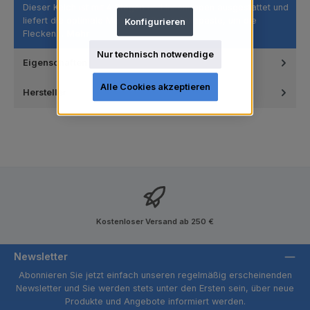
Dieser Kelch ist mit 4 Stegen und Innenrippen ausgestattet und
liefert die optimale Menge an Prophylaxepaste, um die
Konfigurieren
Flecken…
Mehr
Nur technisch notwendige
Eigenschaften
Alle Cookies akzeptieren
Hersteller
Kostenloser Versand ab 250 €
Newsletter
Abonnieren Sie jetzt einfach unseren regelmäßig erscheinenden
Newsletter und Sie werden stets unter den Ersten sein, über neue
Produkte und Angebote informiert werden.