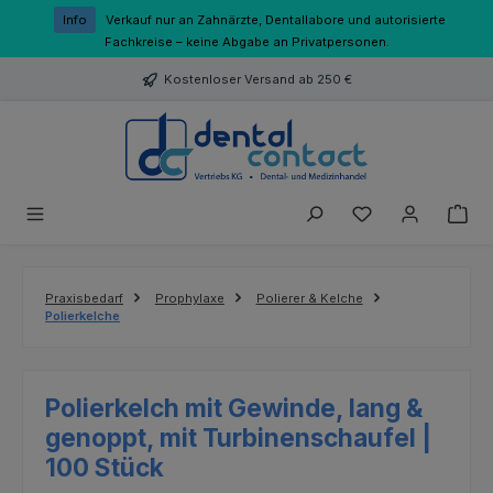
Zum Hauptinhalt springen
Info
Verkauf nur an Zahnärzte, Dentallabore und autorisierte
Fachkreise – keine Abgabe an Privatpersonen.
Kostenloser Versand ab 250 €
Du hast 0 Produk
Praxisbedarf
Prophylaxe
Polierer & Kelche
Polierkelche
Polierkelch mit Gewinde, lang &
genoppt, mit Turbinenschaufel |
100 Stück