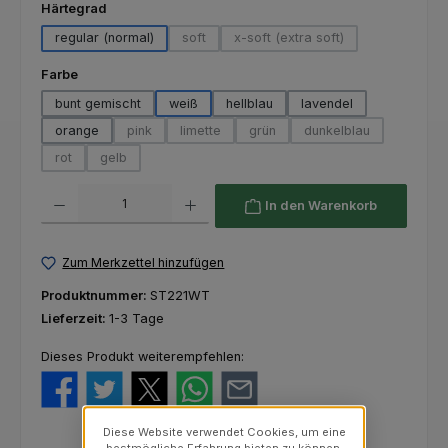
auswählen
Härtegrad
regular (normal)
soft
x-soft (extra soft)
(Diese Option ist zurzeit nicht verfügbar.)
(Diese Option ist zurzeit nich
auswählen
Farbe
bunt gemischt
weiß
hellblau
lavendel
orange
pink
limette
grün
dunkelblau
(Diese Option ist zurzeit nicht verfügbar.)
(Diese Option ist zurzeit nicht verfügbar.)
(Diese Option ist zurzeit nicht ver
(Diese Option ist zur
rot
gelb
(Diese Option ist zurzeit nicht verfügbar.)
(Diese Option ist zurzeit nicht verfügbar.)
Produkt Anzahl: Gib den gewünschten Wert ein oder benutze die Schaltfl
In den Warenkorb
Zum Merkzettel hinzufügen
Produktnummer:
ST221WT
Lieferzeit:
1-3 Tage
Dieses Produkt weiterempfehlen:
Diese Website verwendet Cookies, um eine