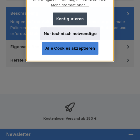
bestmögliche Erfahrung bieten zu können.
Mehr Informationen ...
Beschreibung
Konfigurieren
Noppen auf der Außenfläche optimieren das interproximale
Polieren sowie die Entfernung von Flecken und Biofilmen und
erforde…
Mehr
Nur technisch notwendige
Eigenschaften
Alle Cookies akzeptieren
Hersteller
Kostenloser Versand ab 250 €
Newsletter