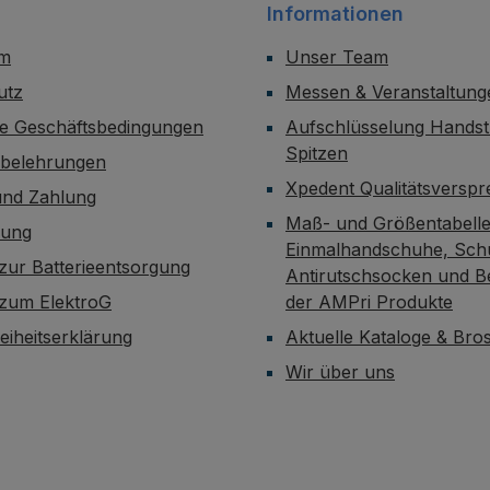
Informationen
um
Unser Team
utz
Messen & Veranstaltung
ne Geschäftsbedingungen
Aufschlüsselung Handst
Spitzen
sbelehrungen
Xpedent Qualitätsversp
und Zahlung
Maß- und Größentabelle
dung
Einmalhandschuhe, Sch
zur Batterieentsorgung
Antirutschsocken und B
 zum ElektroG
der AMPri Produkte
reiheitserklärung
Aktuelle Kataloge & Br
Wir über uns