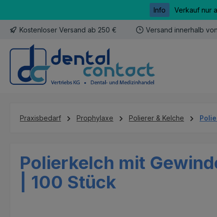
Info
Verkauf nur 
m Hauptinhalt springen
Zur Suche springen
Zur Hauptnavigation springen
Kostenloser Versand ab 250 €
Versand innerhalb vo
Praxisbedarf
Prophylaxe
Polierer & Kelche
Poli
Polierkelch mit Gewind
| 100 Stück