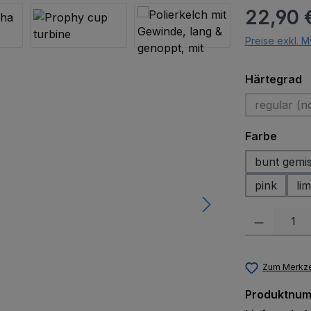
Regulärer Pr
22,90 
Preise exkl. M
a
Härtegrad
regular (n
(Di
auswä
Farbe
bunt gemi
pink
lim
Produkt Anzah
Zum Merkze
Produktnu