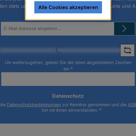
den stets unter den Ersten sein, über neue Produkte und 
Alle Cookies akzeptieren
informiert werden.
E-
Mail-
Adresse
*
Loading...
Um weiterzugehen, geben Sie die oben abgebildeten Zeichen
ein
*
Datenschutz
 die
Datenschutzbestimmungen
zur Kenntnis genommen und die
AG
bin mit ihnen einverstanden.
*