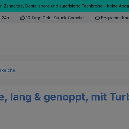
an Zahnärzte, Dentallabore und autorisierte Fachkreise – keine Abg
n 24h
10 Tage Geld-Zurück-Garantie
Bequemer Kau
erkelche
e, lang & genoppt, mit Tu