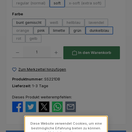
regular (normal)
soft
x-soft (extra soft)
(Diese Option ist zurzeit nicht verfügbar.)
(Diese Option ist zurzeit nich
auswählen
Farbe
bunt gemischt
weiß
hellblau
lavendel
(Diese Option ist zurzeit nicht verfügbar.)
(Diese Option ist zurzeit nicht verfü
(Diese Option ist zurze
orange
pink
limette
grün
dunkelblau
(Diese Option ist zurzeit nicht verfügbar.)
rot
gelb
(Diese Option ist zurzeit nicht verfügbar.)
(Diese Option ist zurzeit nicht verfügbar.)
Produkt Anzahl: Gib den gewünschten Wert ein oder benutze die Schaltfl
In den Warenkorb
Zum Merkzettel hinzufügen
Produktnummer:
SS221DB
Lieferzeit:
1-3 Tage
Dieses Produkt weiterempfehlen:
Diese Website verwendet Cookies, um eine
bestmögliche Erfahrung bieten zu können.