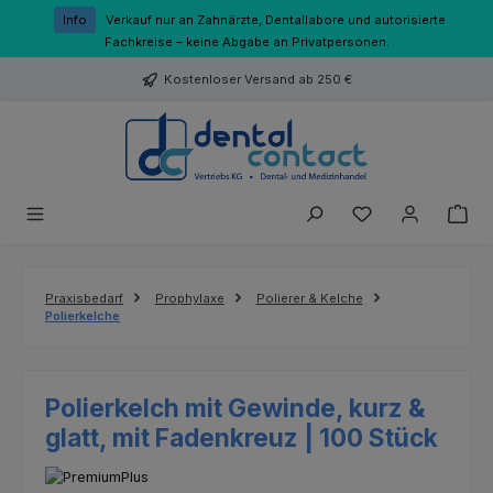
Zum Hauptinhalt springen
Info
Verkauf nur an Zahnärzte, Dentallabore und autorisierte
Fachkreise – keine Abgabe an Privatpersonen.
Kostenloser Versand ab 250 €
Du hast 0 Produk
Praxisbedarf
Prophylaxe
Polierer & Kelche
Polierkelche
Polierkelch mit Gewinde, kurz &
glatt, mit Fadenkreuz | 100 Stück