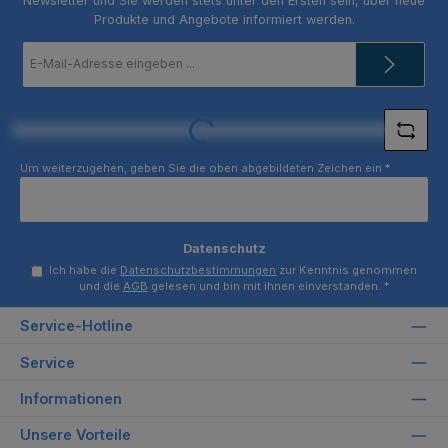
Newsletter und Sie werden stets unter den Ersten sein, über neue
Produkte und Angebote informiert werden.
E-
Mail-
Adresse
*
Loading...
Um weiterzugehen, geben Sie die oben abgebildeten Zeichen ein
*
Datenschutz
Ich habe die
Datenschutzbestimmungen
zur Kenntnis genommen
und die
AGB
gelesen und bin mit ihnen einverstanden.
*
Service-Hotline
Service
Informationen
Unsere Vorteile