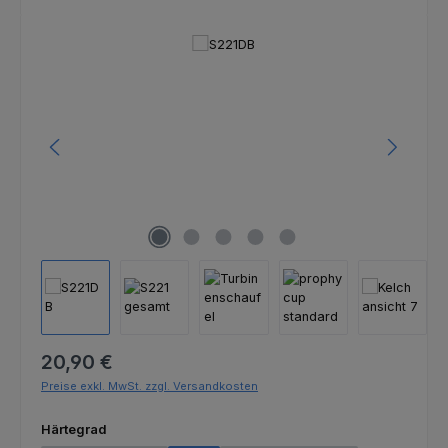
Bildergalerie überspringen
Regulärer Preis:
20,90 €
Preise exkl. MwSt. zzgl. Versandkosten
auswählen
Härtegrad