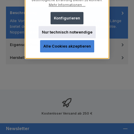
bestmögliche Erfahrung bieten zu können.
Mehr Informationen ...
Beschreibung
Konfigurieren
Alle Vorteile unseres Standardkelch, aber die kürzere Länge
bietet den Vorteil eines besseren Zugangs zur Mundhöhle.
Noppen…
Mehr
Nur technisch notwendige
Eigenschaften
Alle Cookies akzeptieren
Hersteller
Kostenloser Versand ab 250 €
Newsletter