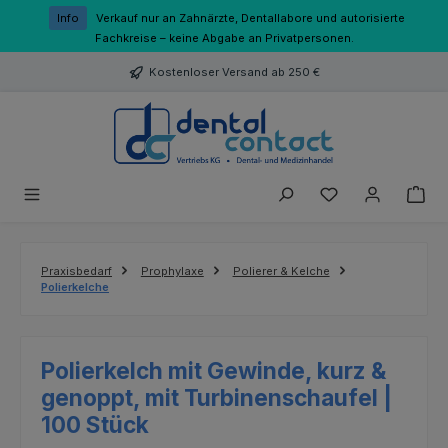
Zum Hauptinhalt springen
Info
Verkauf nur an Zahnärzte, Dentallabore und autorisierte
Fachkreise – keine Abgabe an Privatpersonen.
Kostenloser Versand ab 250 €
Du hast 0 Produk
Praxisbedarf
Prophylaxe
Polierer & Kelche
Polierkelche
Polierkelch mit Gewinde, kurz &
genoppt, mit Turbinenschaufel |
100 Stück