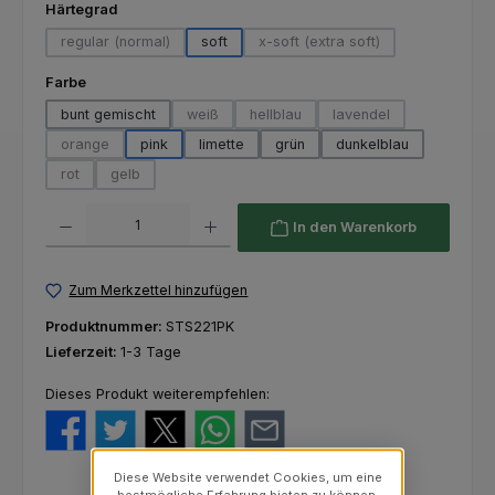
auswählen
Härtegrad
regular (normal)
soft
x-soft (extra soft)
(Diese Option ist zurzeit nicht verfügbar.)
(Diese Option ist zurzeit nich
auswählen
Farbe
bunt gemischt
weiß
hellblau
lavendel
(Diese Option ist zurzeit nicht verfügbar.)
(Diese Option ist zurzeit nicht verfü
(Diese Option ist zurze
orange
pink
limette
grün
dunkelblau
(Diese Option ist zurzeit nicht verfügbar.)
rot
gelb
(Diese Option ist zurzeit nicht verfügbar.)
(Diese Option ist zurzeit nicht verfügbar.)
Produkt Anzahl: Gib den gewünschten Wert ein oder benutze die Schaltfl
In den Warenkorb
Zum Merkzettel hinzufügen
Produktnummer:
STS221PK
Lieferzeit:
1-3 Tage
Dieses Produkt weiterempfehlen:
Diese Website verwendet Cookies, um eine