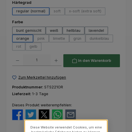
auswählen
Härtegrad
regular (normal)
soft
x-soft (extra soft)
(Diese Option ist zurzeit nicht verfügbar.)
(Diese Option ist zurzeit nich
auswählen
Farbe
bunt gemischt
weiß
hellblau
lavendel
orange
pink
limette
grün
dunkelblau
(Diese Option ist zurzeit nicht verfügbar.)
(Diese Option ist zurzeit nicht verfügbar.)
(Diese Option ist zurzeit nicht ver
(Diese Option ist zur
rot
gelb
(Diese Option ist zurzeit nicht verfügbar.)
(Diese Option ist zurzeit nicht verfügbar.)
Produkt Anzahl: Gib den gewünschten Wert ein oder benutze die Schaltfl
In den Warenkorb
Zum Merkzettel hinzufügen
Produktnummer:
STS221OR
Lieferzeit:
1-3 Tage
Dieses Produkt weiterempfehlen:
Diese Website verwendet Cookies, um eine