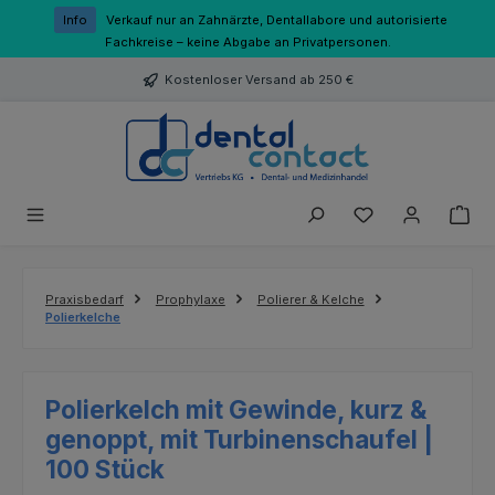
Zum Hauptinhalt springen
Info
Verkauf nur an Zahnärzte, Dentallabore und autorisierte
Fachkreise – keine Abgabe an Privatpersonen.
Kostenloser Versand ab 250 €
Du hast 0 Produk
Praxisbedarf
Prophylaxe
Polierer & Kelche
Polierkelche
Polierkelch mit Gewinde, kurz &
genoppt, mit Turbinenschaufel |
100 Stück