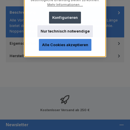
bestmögliche Erfahrung bieten zu können.
Mehr Informationen ...
Beschreibung
Konfigurieren
Alle Vorteile unseres Standardkelch, aber die kürzere Länge
bietet den Vorteil eines besseren Zugangs zur Mundhöhle.
Noppen…
Mehr
Nur technisch notwendige
Eigenschaften
Alle Cookies akzeptieren
Hersteller
Kostenloser Versand ab 250 €
Newsletter