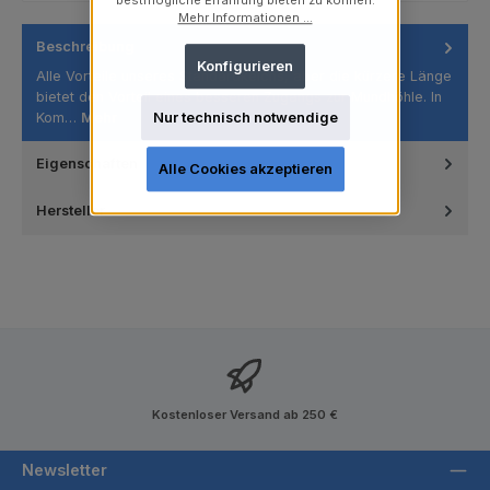
bestmögliche Erfahrung bieten zu können.
Mehr Informationen ...
Beschreibung
Konfigurieren
Alle Vorteile unseres Standardkelchs, aber die kürzere Länge
bietet den Vorteil eines besseren Zugangs zur Mundhöhle. In
Kom…
Mehr
Nur technisch notwendige
Eigenschaften
Alle Cookies akzeptieren
Hersteller
Kostenloser Versand ab 250 €
Newsletter