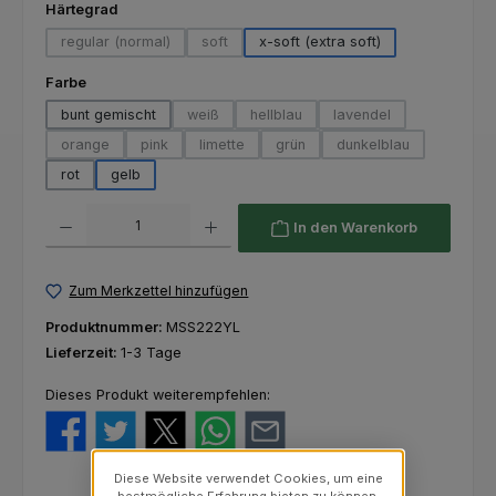
auswählen
Härtegrad
regular (normal)
soft
x-soft (extra soft)
(Diese Option ist zurzeit nicht verfügbar.)
(Diese Option ist zurzeit nicht verfügbar.)
auswählen
Farbe
bunt gemischt
weiß
hellblau
lavendel
(Diese Option ist zurzeit nicht verfügbar.)
(Diese Option ist zurzeit nicht verfü
(Diese Option ist zurze
orange
pink
limette
grün
dunkelblau
(Diese Option ist zurzeit nicht verfügbar.)
(Diese Option ist zurzeit nicht verfügbar.)
(Diese Option ist zurzeit nicht verfügbar.)
(Diese Option ist zurzeit nicht ver
(Diese Option ist zur
rot
gelb
Produkt Anzahl: Gib den gewünschten Wert ein oder benutze die Schaltfl
In den Warenkorb
Zum Merkzettel hinzufügen
Produktnummer:
MSS222YL
Lieferzeit:
1-3 Tage
Dieses Produkt weiterempfehlen:
Diese Website verwendet Cookies, um eine