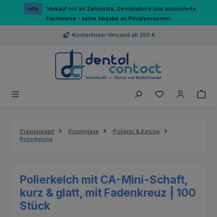
Zum Hauptinhalt springen
Info
Verkauf nur an Zahnärzte, Dentallabore und autorisierte
Fachkreise – keine Abgabe an Privatpersonen.
Kostenloser Versand ab 250 €
Du hast 0 Produk
Praxisbedarf
Prophylaxe
Polierer & Kelche
Polierkelche
Polierkelch mit CA-Mini-Schaft,
kurz & glatt, mit Fadenkreuz | 100
Stück