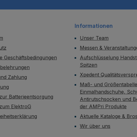
Informationen
um
Unser Team
utz
Messen & Veranstaltung
ne Geschäftsbedingungen
Aufschlüsselung Handst
Spitzen
sbelehrungen
Xpedent Qualitätsversp
und Zahlung
Maß- und Größentabelle
dung
Einmalhandschuhe, Sch
zur Batterieentsorgung
Antirutschsocken und B
 zum ElektroG
der AMPri Produkte
reiheitserklärung
Aktuelle Kataloge & Br
Wir über uns