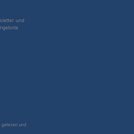
sletter und
Angebote
B
gelesen und