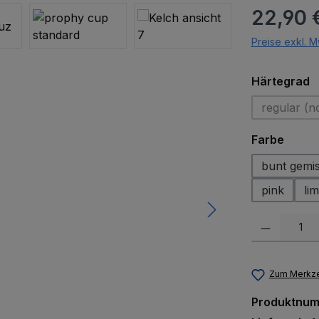
Regulärer Pr
22,90 
Preise exkl. M
a
Härtegrad
regular (n
(Di
auswä
Farbe
bunt gemi
pink
lim
Produkt Anzah
Zum Merkze
Produktnu