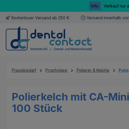
Info
Verkauf nur 
m Hauptinhalt springen
Zur Suche springen
Zur Hauptnavigation springen
Kostenloser Versand ab 250 €
Versand innerhalb vo
Praxisbedarf
Prophylaxe
Polierer & Kelche
Poli
Polierkelch mit CA-Mini
100 Stück