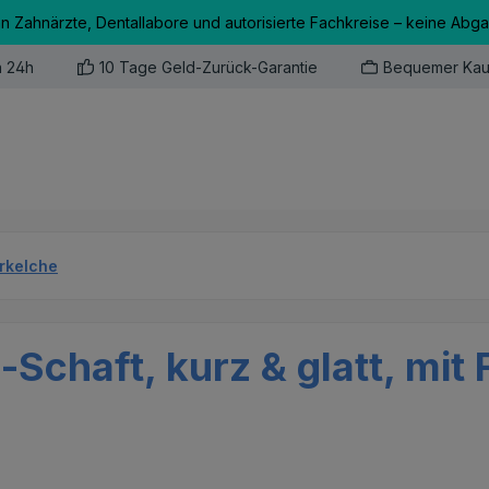
an Zahnärzte, Dentallabore und autorisierte Fachkreise – keine Abg
n 24h
10 Tage Geld-Zurück-Garantie
Bequemer Kau
erkelche
-Schaft, kurz & glatt, mit